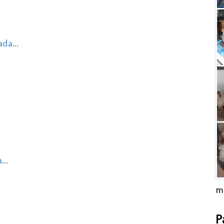
da...
..
m
P