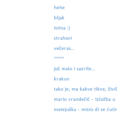
hehe
bljak
istina :)
strahovi
večeras...
*****
još malo i sazrile...
krakun
tako je, ma kakve tikve, živil
mario vrandečić - izložba 
matejuška - misto di se ćutin