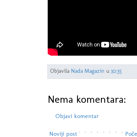
Objavila
Nada Magazin
u
10:35
Nema komentara:
Objavi komentar
Noviji post
Poče