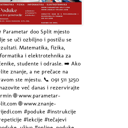
 Parametar doo Split mjesto
je se uči ozbiljno i postižu se
zultati. Matematika, fizika,
formatika i elektrotehnika za
enike, studente i odrasle. ➡️ Ako
lite znanje, a ne prečace na
avom ste mjestu. 📞 091 511 3250
nazovite već danas i rezervirajte
ermin 🌐 www.parametar-
plit.com 🌐 www.znanje-
rijedi.com #poduke #instrukcije
epeticije #lekcije #tečajevi
poduke_uživo #online_poduke