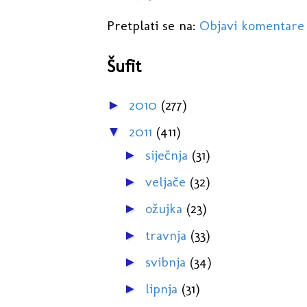
Pretplati se na:
Objavi komentare
Šufit
2010
(277)
►
2011
(411)
▼
siječnja
(31)
►
veljače
(32)
►
ožujka
(23)
►
travnja
(33)
►
svibnja
(34)
►
lipnja
(31)
►