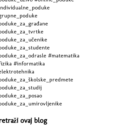
individualne_poduke
grupne_poduke
poduke_za_građane
poduke_za_tvrtke
poduke_za_učenike
poduke_za_studente
poduke_za_odrasle #matematika
izika #informatika
elektrotehnika
poduke_za_školske_predmete
poduke_za_studij
poduke_za_posao
poduke_za_umirovljenike
retraži ovaj blog