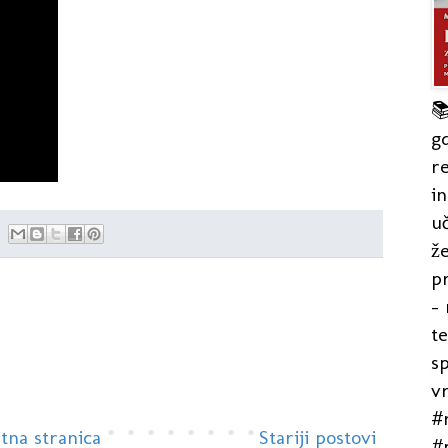

gd
re
in
uč
že
pr
- 
t
s
v
#r
tna stranica
Stariji postovi
#