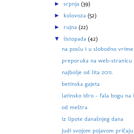
srpnja
(39)
►
kolovoza
(52)
►
rujna
(22)
►
listopada
(42)
▼
na poslu i u slobodno vrime
preporuka na web-stranicu
najbolje od lita 2011.
betinska gajeta
latinsko idro - fala bogu na i
od meštra
iz lipote današnjeg dana
judi svojom pojavom pričaju