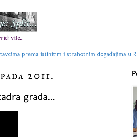
idi više...
stavcima prema istinitim i strahotnim događajima u R
opada 2011.
P
adra grada...