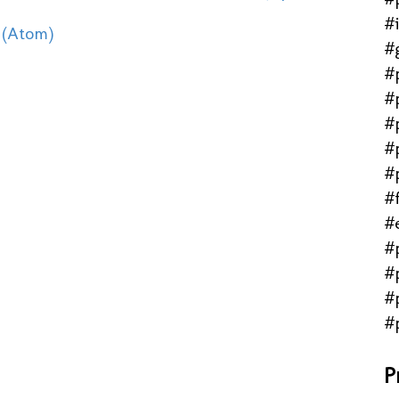
#
 (Atom)
#
#
#
#
#
#
#f
#
#
#
#
#
P