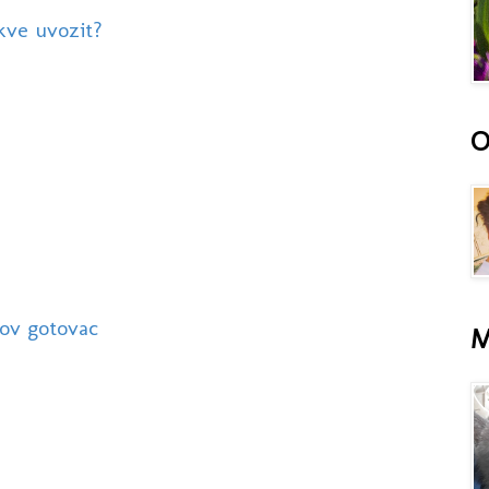
kve uvozit?
O
kov gotovac
M