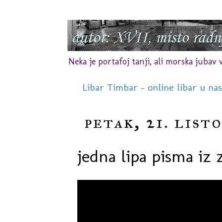
Neka je portafoj tanji, ali morska jubav vr
Libar Timbar - online libar u na
petak, 21. list
jedna lipa pisma iz z