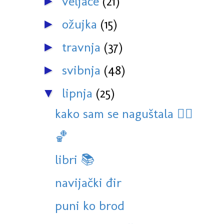
veljače
(21)
►
ožujka
(15)
►
travnja
(37)
►
svibnja
(48)
►
lipnja
(25)
▼
kako sam se naguštala 🏊‍♀️
🏀
libri 📚
navijački đir
puni ko brod