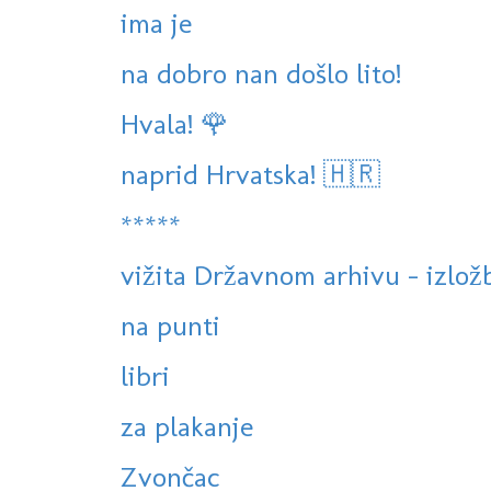
ima je
na dobro nan došlo lito!
Hvala! 🌹
naprid Hrvatska! 🇭🇷
*****
vižita Državnom arhivu - izlo
na punti
libri
za plakanje
Zvončac