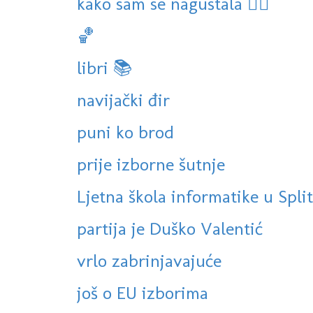
kako sam se naguštala 🏊‍♀️
🏀
libri 📚
navijački đir
puni ko brod
prije izborne šutnje
Ljetna škola informatike u Spli
partija je Duško Valentić
vrlo zabrinjavajuće
još o EU izborima