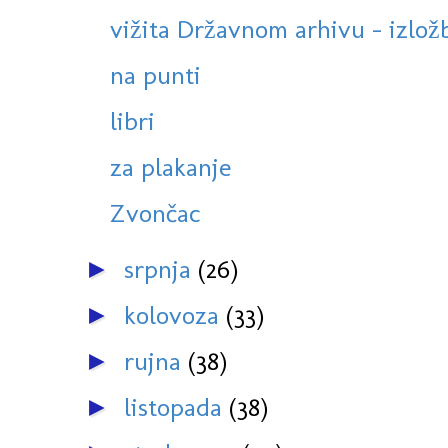
vižita Državnom arhivu - izlo
na punti
libri
za plakanje
Zvončac
srpnja
(26)
►
kolovoza
(33)
►
rujna
(38)
►
listopada
(38)
►