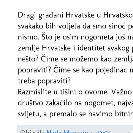
Dragi građani Hrvatske u Hrvatskoj 
svakako bih voljela da smo sinoć p
nismo. Što je osim nogometa još naš
zemlje Hrvatske i identitet svakog
nešto? Čime se možemo kao zemlja
popraviti? Čime se kao pojedinac m
treba popraviti?
Razmislite u tišini o ovome. Važno 
društvo zakačilo na nogomet, najv
svijetu, a premalo se bavimo bitni
Objavila
Nada Magazin
u
13:01