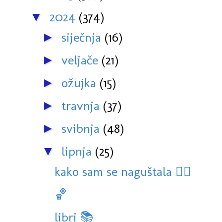
2024
(374)
▼
siječnja
(16)
►
veljače
(21)
►
ožujka
(15)
►
travnja
(37)
►
svibnja
(48)
►
lipnja
(25)
▼
kako sam se naguštala 🏊‍♀️
🏀
libri 📚