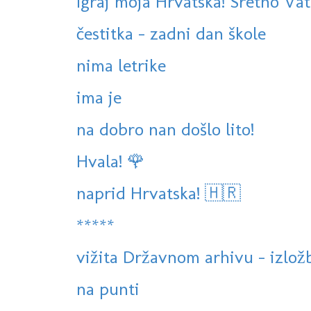
Igraj moja Hrvatska! Sretno Vat
čestitka - zadni dan škole
nima letrike
ima je
na dobro nan došlo lito!
Hvala! 🌹
naprid Hrvatska! 🇭🇷
*****
vižita Državnom arhivu - izlo
na punti