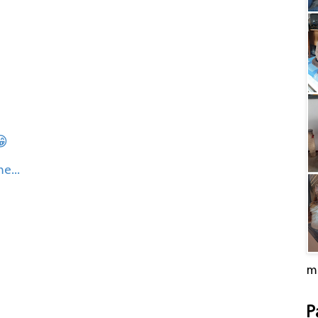
😁
e...
m
P