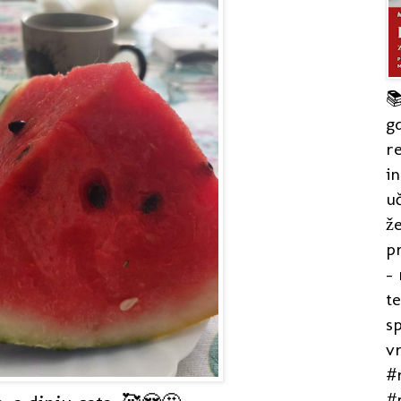

gd
re
in
uč
že
pr
- 
t
s
v
#r
#