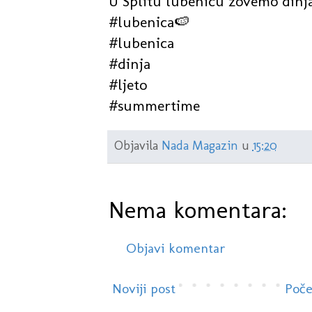
U Splitu lubenicu zovemo dinja
#lubenica🍉
#lubenica
#dinja
#ljeto
#summertime
Objavila
Nada Magazin
u
15:20
Nema komentara:
Objavi komentar
Noviji post
Poče