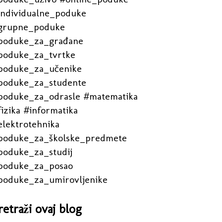
individualne_poduke
grupne_poduke
poduke_za_građane
poduke_za_tvrtke
poduke_za_učenike
poduke_za_studente
poduke_za_odrasle #matematika
izika #informatika
elektrotehnika
poduke_za_školske_predmete
poduke_za_studij
poduke_za_posao
poduke_za_umirovljenike
retraži ovaj blog