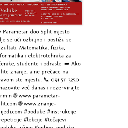
 Parametar doo Split mjesto
je se uči ozbiljno i postižu se
zultati. Matematika, fizika,
formatika i elektrotehnika za
enike, studente i odrasle. ➡️ Ako
lite znanje, a ne prečace na
avom ste mjestu. 📞 091 511 3250
nazovite već danas i rezervirajte
ermin 🌐 www.parametar-
plit.com 🌐 www.znanje-
rijedi.com #poduke #instrukcije
epeticije #lekcije #tečajevi
poduke_uživo #online_poduke