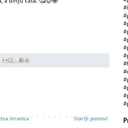
, a dinju cata. 🥰😍🤩
#
#
#
#
#
#
#
#f
#
#
#
#
#
tna stranica
Stariji postovi
P