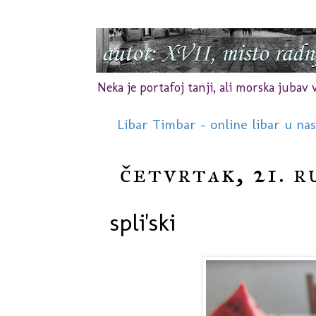
Neka je portafoj tanji, ali morska jubav vr
Libar Timbar - online libar u na
četvrtak, 21. r
spli'ski