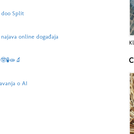
 doo Split
 najava online događaja
Kl
C
 🤓🧪🧫🔬
vanja o AI