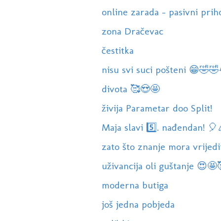
online zarada - pasivni prih
zona Dračevac
čestitka
nisu svi suci pošteni 😁🤣
divota 🥰😍🤩
živija Parametar doo Split!
Maja slavi 5️⃣. nađendan! 
zato što znanje mora vrijedit
uživancija oli guštanje 😍🤩
moderna butiga
još jedna pobjeda