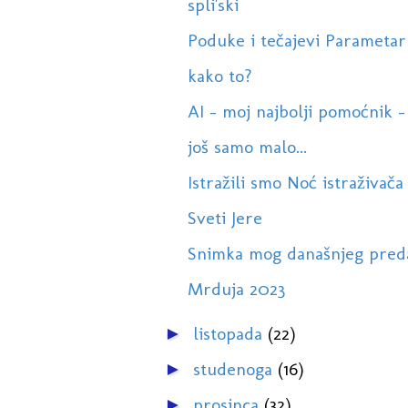
spli'ski
Poduke i tečajevi Parametar
kako to?
AI - moj najbolji pomoćnik -
još samo malo...
Istražili smo Noć istraživača
Sveti Jere
Snimka mog današnjeg preda
Mrduja 2023
listopada
(22)
►
studenoga
(16)
►
prosinca
(32)
►