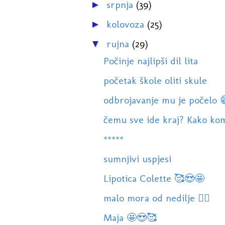
srpnja
(39)
►
kolovoza
(25)
►
rujna
(29)
▼
Počinje najlipši dil lita
početak škole oliti skule
odbrojavanje mu je počelo 
čemu sve ide kraj? Kako kom
*****
sumnjivi uspjesi
Lipotica Colette 🥰😍🤩
malo mora od nedilje 🏊‍♀️
Maja 🤩😍🥰