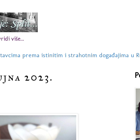
idi više...
stavcima prema istinitim i strahotnim događajima u R
ujna 2023.
P