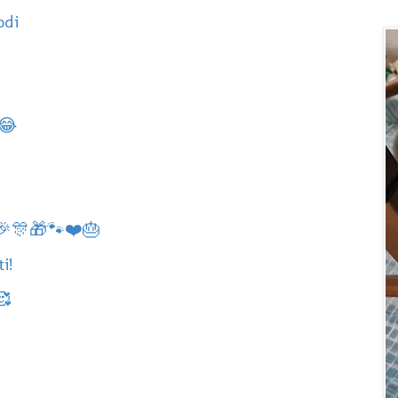
odi
😂
🎉🎊🎁🐾❤️🎂
i!
🥰