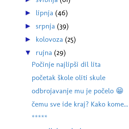
lipnja
(46)
►
srpnja
(39)
►
kolovoza
(25)
►
rujna
(29)
▼
Počinje najlipši dil lita
početak škole oliti skule
odbrojavanje mu je počelo 😁
čemu sve ide kraj? Kako kome...
*****