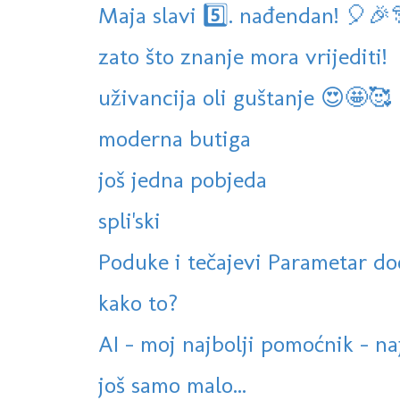
Maja slavi 5️⃣. nađendan! 🎈
zato što znanje mora vrijediti!
uživancija oli guštanje 😍🤩🥰
moderna butiga
još jedna pobjeda
spli'ski
Poduke i tečajevi Parametar do
kako to?
AI - moj najbolji pomoćnik - n
još samo malo...