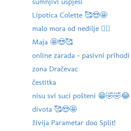
sumnjivi uspjesi
Lipotica Colette 🥰😍🤩
malo mora od nedilje 🏊‍♀️
Maja 🤩😍🥰
online zarada - pasivni prihodi
zona Dračevac
čestitka
nisu svi suci pošteni 😁🤣🤣😂
divota 🥰😍🤩
živija Parametar doo Split!