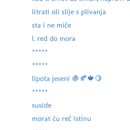
litrati oli slije s plivanja
sta i ne miče
I. red do mora
*****
*****
lipota jeseni 🍇🍂🍁🍋
*****
suside
morat ću reč istinu