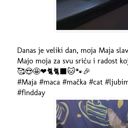
Danas je veliki dan, moja Maja slav
Majo moja za svu sriću i radost ko
🥰😍🤩❤🐈🐈‍⬛🐱🐾🎉
#Maja #maca #mačka #cat #ljubim
#findday