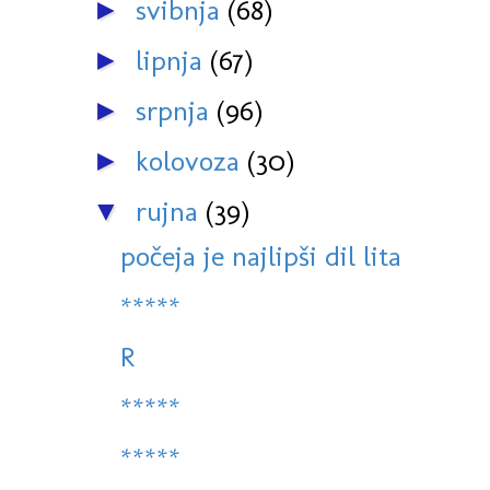
svibnja
(68)
►
lipnja
(67)
►
srpnja
(96)
►
kolovoza
(30)
►
rujna
(39)
▼
počeja je najlipši dil lita
*****
R
*****
*****