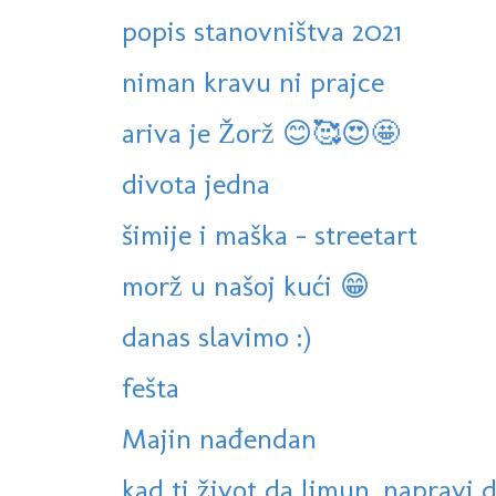
popis stanovništva 2021
niman kravu ni prajce
ariva je Žorž 😊🥰😍🤩
divota jedna
šimije i maška - streetart
morž u našoj kući 😁
danas slavimo :)
fešta
Majin nađendan
kad ti život da limun, napravi