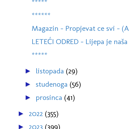
*****
******
Magazin - Propjevat ce svi - (
LETEĆI ODRED - Lijepa je naša 
*****
listopada
(29)
►
studenoga
(56)
►
prosinca
(41)
►
2022
(355)
►
2023
(399)
►