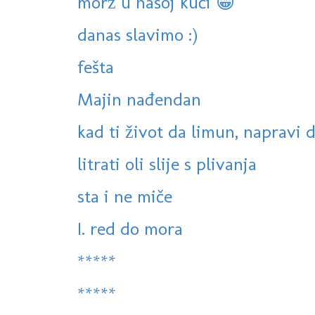
morž u našoj kući 😁
danas slavimo :)
fešta
Majin nađendan
kad ti život da limun, napravi
litrati oli slije s plivanja
sta i ne miče
I. red do mora
*****
*****