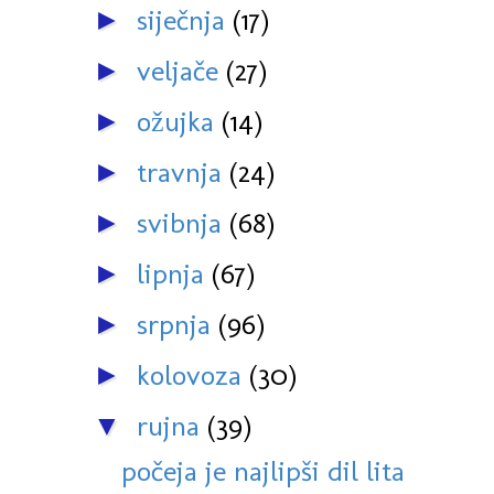
siječnja
(17)
►
veljače
(27)
►
ožujka
(14)
►
travnja
(24)
►
svibnja
(68)
►
lipnja
(67)
►
srpnja
(96)
►
kolovoza
(30)
►
rujna
(39)
▼
počeja je najlipši dil lita