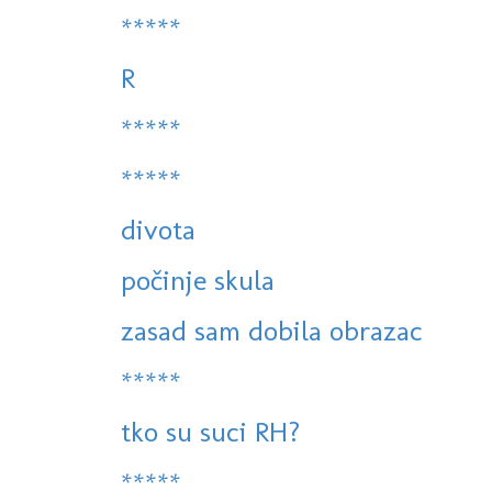
*****
R
*****
*****
divota
počinje skula
zasad sam dobila obrazac
*****
tko su suci RH?
*****