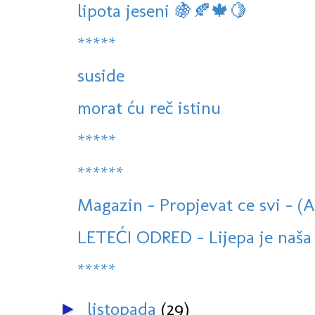
lipota jeseni 🍇🍂🍁🍋
*****
suside
morat ću reč istinu
*****
******
Magazin - Propjevat ce svi - (
LETEĆI ODRED - Lijepa je naša 
*****
listopada
(29)
►