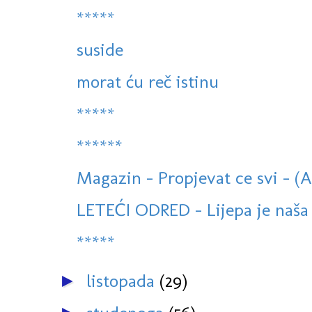
*****
suside
morat ću reč istinu
*****
******
Magazin - Propjevat ce svi - (
LETEĆI ODRED - Lijepa je naša 
*****
listopada
(29)
►