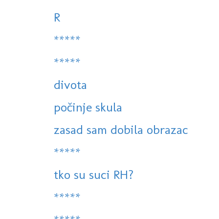
R
*****
*****
divota
počinje skula
zasad sam dobila obrazac
*****
tko su suci RH?
*****