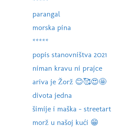
*****
parangal
morska pina
*****
popis stanovništva 2021
niman kravu ni prajce
ariva je Žorž 😊🥰😍🤩
divota jedna
šimije i maška - streetart
morž u našoj kući 😁