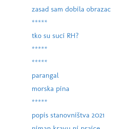
zasad sam dobila obrazac
*****
tko su suci RH?
*****
*****
parangal
morska pina
*****
popis stanovništva 2021
niman kravu ni prajce