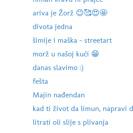
ariva je Žorž 😊🥰😍🤩
divota jedna
šimije i maška - streetart
morž u našoj kući 😁
danas slavimo :)
fešta
Majin nađendan
kad ti život da limun, napravi
litrati oli slije s plivanja