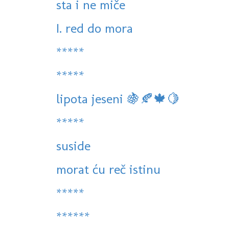
sta i ne miče
I. red do mora
*****
*****
lipota jeseni 🍇🍂🍁🍋
*****
suside
morat ću reč istinu
*****
******