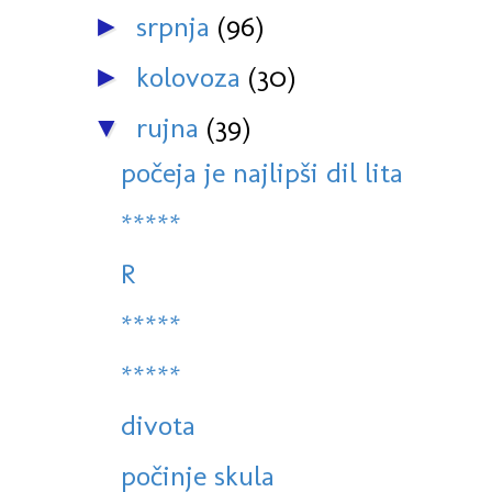
srpnja
(96)
►
kolovoza
(30)
►
rujna
(39)
▼
počeja je najlipši dil lita
*****
R
*****
*****
divota
počinje skula