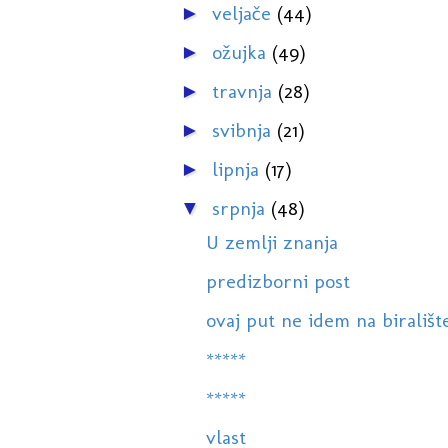
veljače
(44)
►
ožujka
(49)
►
travnja
(28)
►
svibnja
(21)
►
lipnja
(17)
►
srpnja
(48)
▼
U zemlji znanja
predizborni post
ovaj put ne idem na birališt
*****
*****
vlast