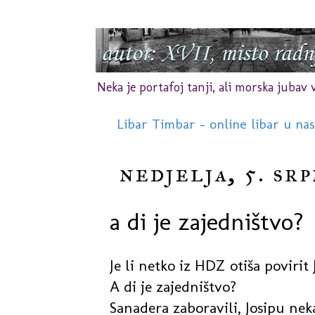
Neka je portafoj tanji, ali morska jubav vr
Libar Timbar - online libar u na
nedjelja, 5. sr
a di je zajedništvo?
Je li netko iz HDZ otiša poviri
A di je zajedništvo?
Sanadera zaboravili, Josipu neka