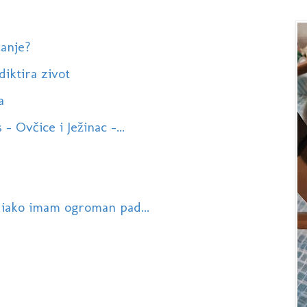
nanje?
diktira zivot
a
- Ovčice i Ježinac -...
e iako imam ogroman pad...