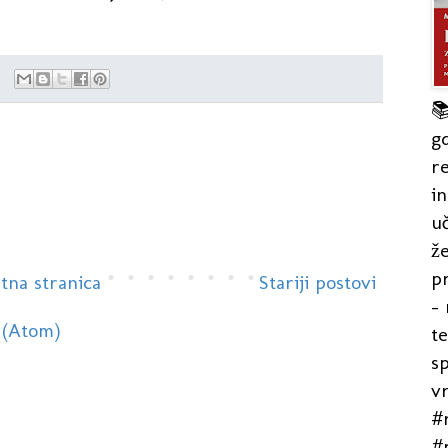

gd
re
in
uč
že
pr
tna stranica
Stariji postovi
- 
 (Atom)
t
s
v
#r
#