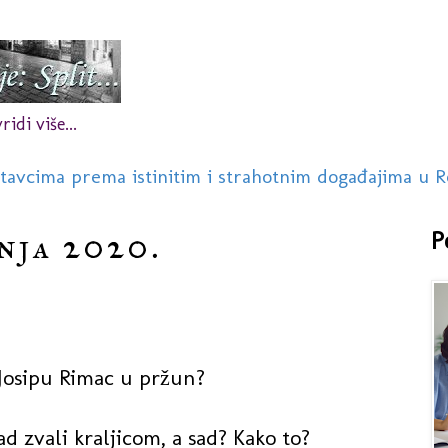
idi više...
stavcima prema istinitim i strahotnim događajima u R
pnja 2020.
P
t Josipu Rimac u pržun?
d zvali kraljicom, a sad? Kako to?