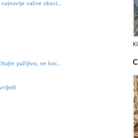
najnovije važne obavi...
Kl
C
ajte pažljivo, ne koc...
vrijedi