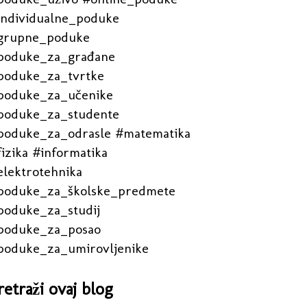
individualne_poduke
grupne_poduke
poduke_za_građane
poduke_za_tvrtke
poduke_za_učenike
poduke_za_studente
poduke_za_odrasle #matematika
izika #informatika
elektrotehnika
poduke_za_školske_predmete
poduke_za_studij
poduke_za_posao
poduke_za_umirovljenike
retraži ovaj blog