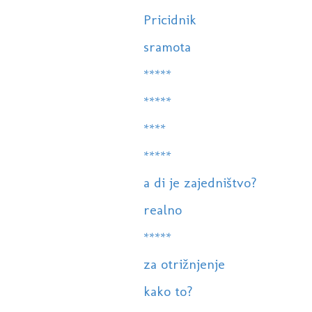
Pricidnik
sramota
*****
*****
****
*****
a di je zajedništvo?
realno
*****
za otrižnjenje
kako to?