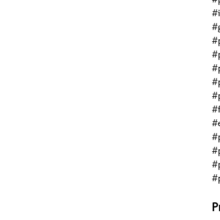
#
#
#
#
#
#
#
#f
#
#
#
#
#
P