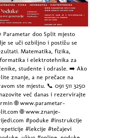
 Parametar doo Split mjesto
je se uči ozbiljno i postižu se
zultati. Matematika, fizika,
formatika i elektrotehnika za
enike, studente i odrasle. ➡️ Ako
lite znanje, a ne prečace na
avom ste mjestu. 📞 091 511 3250
nazovite već danas i rezervirajte
ermin 🌐 www.parametar-
plit.com 🌐 www.znanje-
rijedi.com #poduke #instrukcije
epeticije #lekcije #tečajevi
poduke_uživo #online_poduke