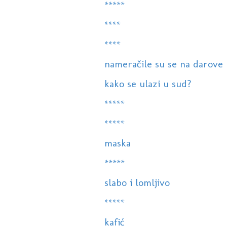
*****
****
****
nameračile su se na darove
kako se ulazi u sud?
*****
*****
maska
*****
slabo i lomljivo
*****
kafić