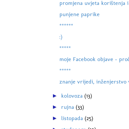
promjena uvjeta korištenja i 
punjene paprike
******
:)
*****
moje Facebook objave - pročit
*****
znanje vrijedi, inženjerstvo 
kolovoza
(13)
►
rujna
(33)
►
listopada
(25)
►