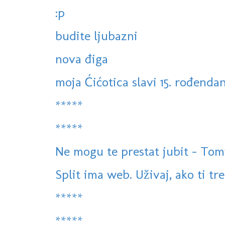
:p
budite ljubazni
nova điga
moja Ćićotica slavi 15. rođenda
*****
*****
Ne mogu te prestat jubit - Tomis
Split ima web. Uživaj, ako ti treb
*****
*****