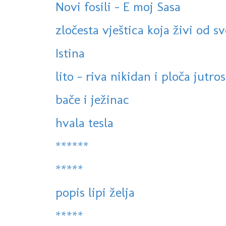
Novi fosili - E moj Sasa
zločesta vještica koja živi od svo
Istina
lito - riva nikidan i ploča jutros
bače i ježinac
hvala tesla
******
*****
popis lipi želja
*****