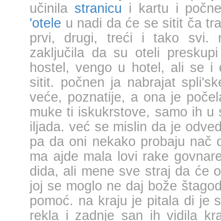
učinila 
stranicu
 i kartu i počne
'otele
 u nadi da će se sitit ča tr
prvi, drugi, treći i tako svi. 
zaključila da su oteli preskupi
hostel, vengo u hotel, ali se i 
sitit. počnen ja nabrajat spli's
veće, poznatije, a ona je počel
muke ti iskukrstove, samo ih u 
iljada. već se mislin da je odvede
pa da oni nekako probaju nač di 
ma ajde mala lovi rake govnare 
dida, ali mene sve straj da će on
joj se moglo ne daj bože štagod
pomoć. na kraju je pitala di je st
rekla i zadnje san ih vidila kr