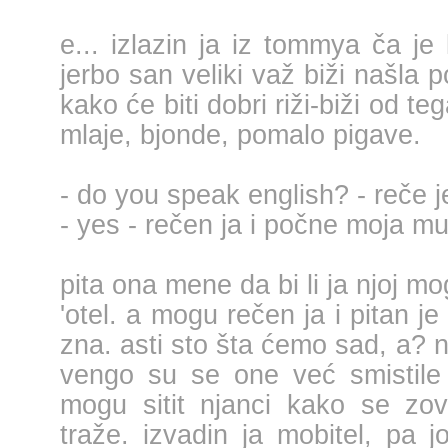
e... izlazin ja iz tommya ča je 
jerbo san veliki važ biži našla p
kako će biti dobri riži-biži od teg
mlaje, bjonde, pomalo pigave.
- do you speak english? - reče 
- yes - rečen ja i počne moja m
pita ona mene da bi li ja njoj m
'otel. a mogu rečen ja i pitan je d
zna. asti sto šta ćemo sad, a? neć
vengo su se one već smistile u
mogu sitit njanci kako se zov
traže. izvadin ja mobitel, pa j