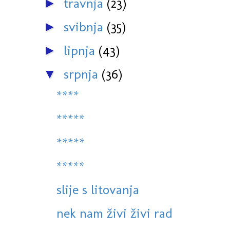
travnja
(23)
►
svibnja
(35)
►
lipnja
(43)
►
srpnja
(36)
▼
****
*****
*****
*****
slije s litovanja
nek nam živi živi rad