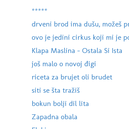
*****
drveni brod ima dušu, možeš pr
ovo je jedini cirkus koji mi je p
Klapa Maslina - Ostala Si Ista
još malo o novoj đigi
riceta za brujet oli brudet
siti se šta tražiš
bokun bolji dil lita
Zapadna obala