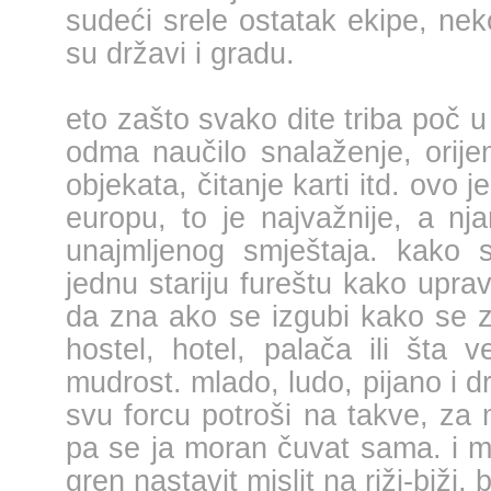
sudeći srele ostatak ekipe, neko
su državi i gradu. 
eto zašto svako dite triba poč u
odma naučilo snalaženje, orijen
objekata, čitanje karti itd. ovo je
europu, to je najvažnije, a nja
unajmljenog smještaja. kako sa
jednu stariju fureštu kako upravo 
da zna ako se izgubi kako se zo
hostel, hotel, palača ili šta v
mudrost. mlado, ludo, pijano i d
svu forcu potroši na takve, za 
pa se ja moran čuvat sama. i mis
gren nastavit mislit na riži-biži, b