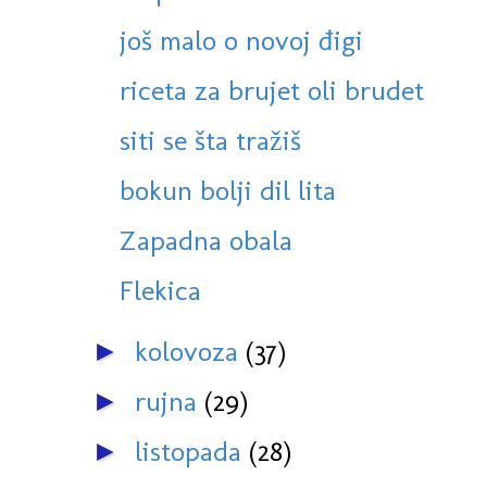
još malo o novoj đigi
riceta za brujet oli brudet
siti se šta tražiš
bokun bolji dil lita
Zapadna obala
Flekica
kolovoza
(37)
►
rujna
(29)
►
listopada
(28)
►