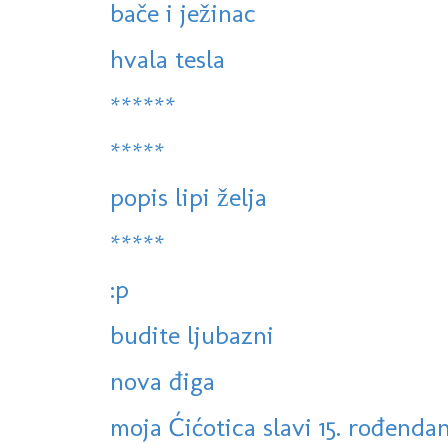
bače i ježinac
hvala tesla
******
*****
popis lipi želja
*****
:p
budite ljubazni
nova điga
moja Ćićotica slavi 15. rođenda