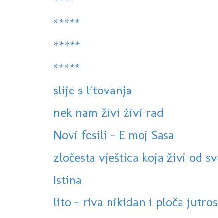
****
*****
*****
*****
slije s litovanja
nek nam živi živi rad
Novi fosili - E moj Sasa
zločesta vještica koja živi od svo
Istina
lito - riva nikidan i ploča jutros