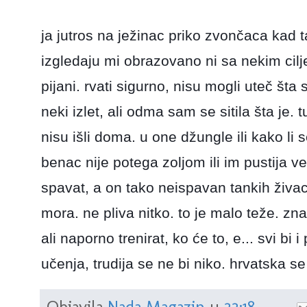
ja jutros na ježinac priko zvončaca kad t
izgledaju mi obrazovano ni sa nekim cilj
pijani. rvati sigurno, nisu mogli uteč šta 
neki izlet, ali odma sam se sitila šta je. t
nisu išli doma. u one džungle ili kako li
benac nije potega zoljom ili im pustija v
spavat, a on tako neispavan tankih živa
mora. ne pliva nitko. to je malo teže. zna
ali naporno trenirat, ko će to, e... svi bi
učenja, trudija se ne bi niko. hrvatska se p
Objavila
Nada Magazin
u
22:18