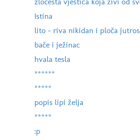
zločesta vještica koja živi od svo
Istina
lito - riva nikidan i ploča jutros
bače i ježinac
hvala tesla
******
*****
popis lipi želja
*****
:p