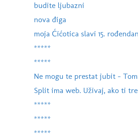
budite ljubazni
nova điga
moja Ćićotica slavi 15. rođenda
*****
*****
Ne mogu te prestat jubit - Tomis
Split ima web. Uživaj, ako ti treb
*****
*****
*****