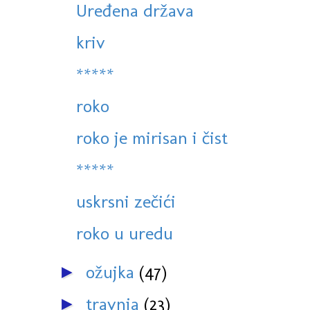
Uređena država
kriv
*****
roko
roko je mirisan i čist
*****
uskrsni zečići
roko u uredu
ožujka
(47)
►
travnja
(23)
►