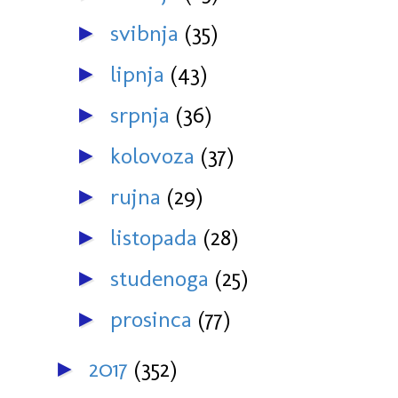
svibnja
(35)
►
lipnja
(43)
►
srpnja
(36)
►
kolovoza
(37)
►
rujna
(29)
►
listopada
(28)
►
studenoga
(25)
►
prosinca
(77)
►
2017
(352)
►