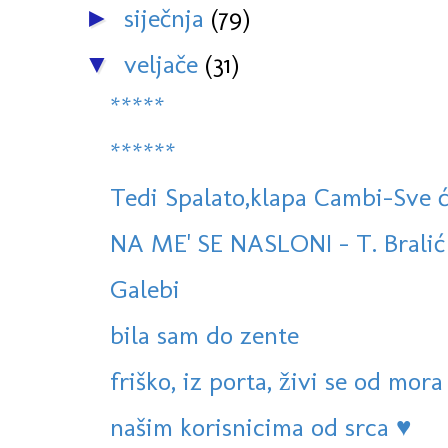
siječnja
(79)
►
veljače
(31)
▼
*****
******
Tedi Spalato,klapa Cambi-Sve ć
NA ME' SE NASLONI - T. Bralić i
Galebi
bila sam do zente
friško, iz porta, živi se od mora
našim korisnicima od srca ♥