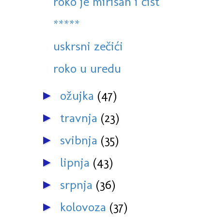
roko je mirisan i čist
*****
uskrsni zečići
roko u uredu
ožujka
(47)
►
travnja
(23)
►
svibnja
(35)
►
lipnja
(43)
►
srpnja
(36)
►
kolovoza
(37)
►