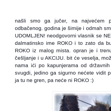
našli smo ga jučer, na najvećem plj
odbačenog. godina je šimije i odmah smo
UDOMLJEN! neodgovorni vlasnik se NE 
dalmatinsko ime ROKO i to zato da bu
ROKO iz malog mista. opran je i tren
češljanje i u AKCIJU. bit će veselja, m
nama ići po kapunjerama od državnih 
svugdi, jedino ga sigurno nećete vidit 
ja tu ne gren, pa neće ni ROKO :)