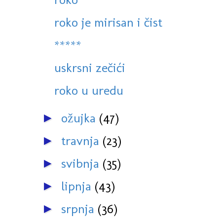
roko je mirisan i čist
*****
uskrsni zečići
roko u uredu
ožujka
(47)
►
travnja
(23)
►
svibnja
(35)
►
lipnja
(43)
►
srpnja
(36)
►