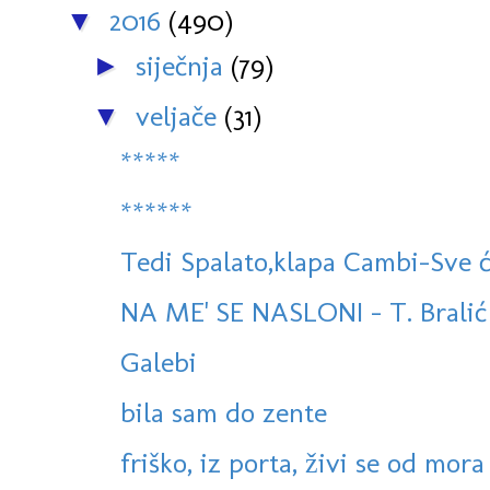
2016
(490)
▼
siječnja
(79)
►
veljače
(31)
▼
*****
******
Tedi Spalato,klapa Cambi-Sve ć
NA ME' SE NASLONI - T. Bralić i
Galebi
bila sam do zente
friško, iz porta, živi se od mora