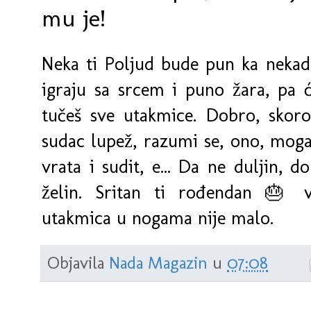
mu je!
Neka ti Poljud bude pun ka nekad S
igraju sa srcem i puno žara, pa ć
tučeš sve utakmice. Dobro, skoro
sudac lupež, razumi se, ono, moga
vrata i sudit, e... Da ne duljin, d
želin. Sritan ti rođendan 🎂 v
utakmica u nogama nije malo.
Objavila
Nada Magazin
u
07:08