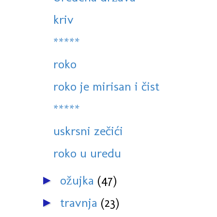
kriv
*****
roko
roko je mirisan i čist
*****
uskrsni zečići
roko u uredu
ožujka
(47)
►
travnja
(23)
►