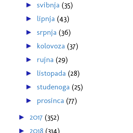
svibnja
(35)
►
lipnja
(43)
►
srpnja
(36)
►
kolovoza
(37)
►
rujna
(29)
►
listopada
(28)
►
studenoga
(25)
►
prosinca
(77)
►
2017
(352)
►
2018
(314)
►