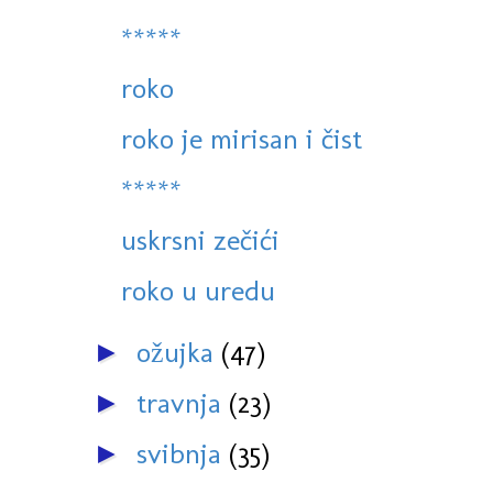
*****
roko
roko je mirisan i čist
*****
uskrsni zečići
roko u uredu
ožujka
(47)
►
travnja
(23)
►
svibnja
(35)
►