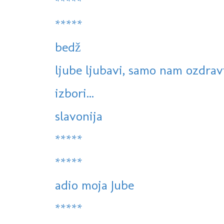
*****
*****
bedž
ljube ljubavi, samo nam ozdravi.
izbori...
slavonija
*****
*****
adio moja Jube
*****