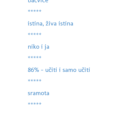
bačvice
*****
istina, živa istina
*****
niko i ja
*****
86% - učiti i samo učiti
*****
sramota
*****