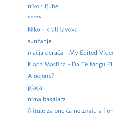
niko i ljube
*****
Niko - kralj lavova
sunčanje
mačja derača - My Edited Vide
Klapa Maslina - Da Te Mogu P
A ocjene?
pjaca
nima bakalara
fritule za one ča ne znaju a i o