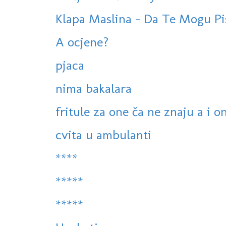
Klapa Maslina - Da Te Mogu P
A ocjene?
pjaca
nima bakalara
fritule za one ča ne znaju a i o
cvita u ambulanti
****
*****
*****