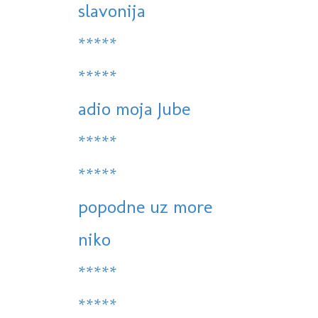
slavonija
*****
*****
adio moja Jube
*****
*****
popodne uz more
niko
*****
*****