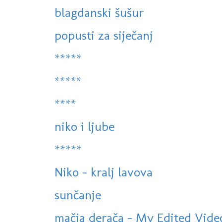
blagdanski šušur
popusti za siječanj
*****
*****
****
niko i ljube
*****
Niko - kralj lavova
sunčanje
mačja derača - My Edited Vide