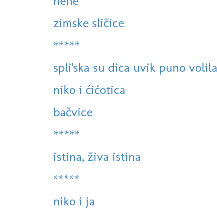
hehe
zimske sličice
*****
spli'ska su dica uvik puno volila
niko i ćićotica
bačvice
*****
istina, živa istina
*****
niko i ja