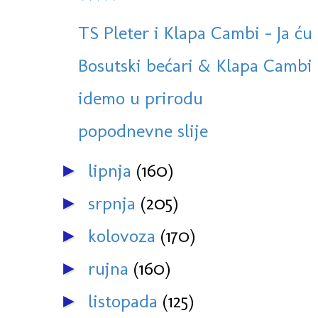
*****
TS Pleter i Klapa Cambi - Ja ću 
Bosutski bećari & Klapa Cambi 
idemo u prirodu
popodnevne slije
lipnja
(160)
►
srpnja
(205)
►
kolovoza
(170)
►
rujna
(160)
►
listopada
(125)
►