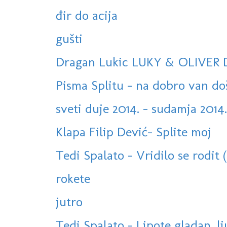
đir do acija
gušti
Dragan Lukic LUKY & OLIVER 
Pisma Splitu - na dobro van do
sveti duje 2014. - sudamja 2014.
Klapa Filip Dević- Splite moj
Tedi Spalato - Vridilo se rodit 
rokete
jutro
Tedi Spalato - Lipote gladan, l