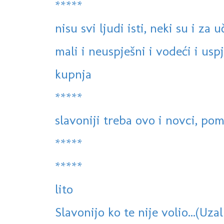
*****
nisu svi ljudi isti, neki su i za u
mali i neuspješni i vodeći i usp
kupnja
*****
slavoniji treba ovo i novci, po
*****
*****
lito
Slavonijo ko te nije volio...(Uza