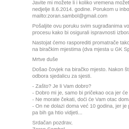
Javite mi možete li i koliko vremena može
nedjelje 8.6.2014. godine. Porukom u inbox
mailto:zoran.sambol@gmail.com
Pošaljite ovu poruku svim sugrađanima vo
procesu kako bi osigurali ispravnosti izbor
Nastojat ćemo rasporediti promatrače tak
na biračkim mjestima (dva mjesta u GK Sp
Mrtve duše
Došao čovjek na biračko mjesto. Nakon što j
odbora sjedalicu za sjesti.
- Zašto? Je li Vam dobro?
- Dobro mi je, samo bi pričekao oca jer će 
- Ne morate čekati, doći će Vam otac doma
- On ne dolazi doma već 10 godina, jer je po
pa bih ga htio vidjeti...
Srdačan pozdrav,