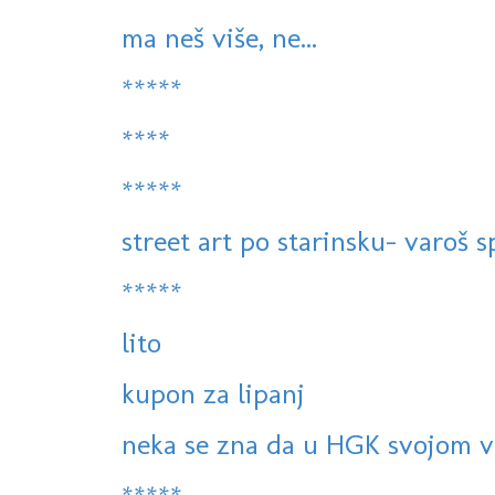
ma neš više, ne...
*****
****
*****
street art po starinsku- varoš sp
*****
lito
kupon za lipanj
neka se zna da u HGK svojom v