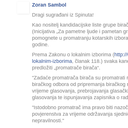
Zoran Sambol
Dragi sugrađani iz Spinuta!
Kao nositelj kandidacijske liste grupe bir
(Inicijativa „Za pametne ljude i pametan 
pomognete u promatranju kotarskih izbora k
godine.
Prema Zakonu o lokalnim izborima (
http:
lokalnim-izborima
, članak 118.) svaka kan
predložiti „promatrače birača“.
"Zadaće promatrača birača su promatrati 
biračkog odbora od pripremanja biračkog m
vrijeme glasovanja, prebrojavanja glasačkih
glasovanja te ispunjavanja zapisnika o ra
"Istodobno promatrač ima pravo biti nazo
povjerenstva za vrijeme održavanja sjedn
nepravilnosti."