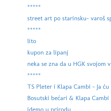
*****
street art po starinsku- varoš sp
*****
lito
kupon za lipanj
neka se zna da u HGK svojom v
*****
TS Pleter i Klapa Cambi - Ja ću 
Bosutski bećari & Klapa Cambi 
idemo u prirodu