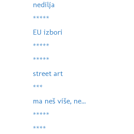
nedilja
*****
EU izbori
*****
*****
street art
***
ma neš više, ne...
*****
****