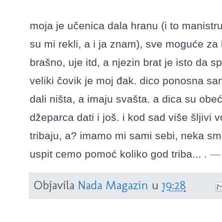
moja je učenica dala hranu (i to manistru
su mi rekli, a i ja znam), sve moguće za h
brašno, uje itd, a njezin brat je isto da spi
veliki čovik je moj đak. dico ponosna sa
dali ništa, a imaju svašta. a dica su obe
džeparca dati i još. i kod sad više šljiv
tribaju, a? imamo mi sami sebi, neka smo
uspit cemo pomoć koliko god triba... .
Objavila
Nada Magazin
u
19:28