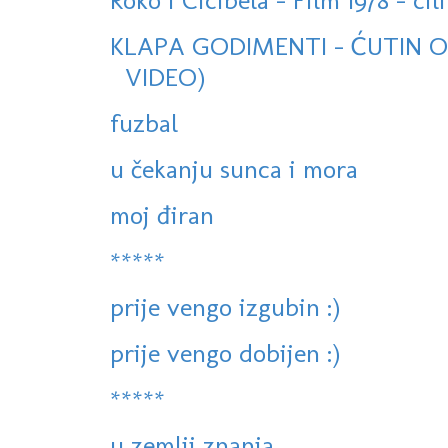
Roko i Cicibela - Film 1978 - cili
KLAPA GODIMENTI - ĆUTIN OV
VIDEO)
fuzbal
u čekanju sunca i mora
moj điran
*****
prije vengo izgubin :)
prije vengo dobijen :)
*****
u zemlji znanja