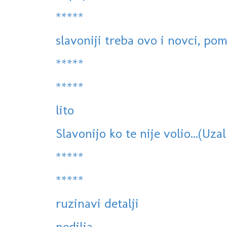
*****
slavoniji treba ovo i novci, po
*****
*****
lito
Slavonijo ko te nije volio...(Uza
*****
*****
ruzinavi detalji
nedilja