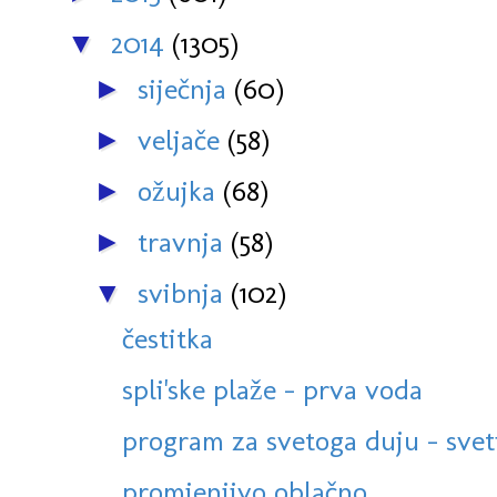
2014
(1305)
▼
siječnja
(60)
►
veljače
(58)
►
ožujka
(68)
►
travnja
(58)
►
svibnja
(102)
▼
čestitka
spli'ske plaže - prva voda
program za svetoga duju - sveti
promjenjivo oblačno