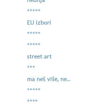
*****
EU izbori
*****
*****
street art
***
ma neš više, ne...
*****
****