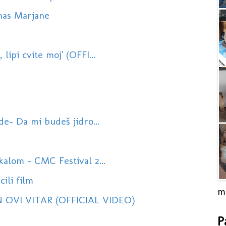
nas Marjane
lipi cvite moj' (OFFI...
de- Da mi budeš jidro...
kalom - CMC Festival 2...
cili film
m
 OVI VITAR (OFFICIAL VIDEO)
P