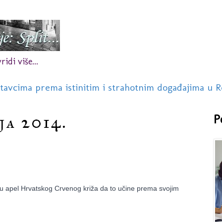
idi više...
stavcima prema istinitim i strahotnim događajima u R
ja 2014.
P
e u apel Hrvatskog Crvenog križa da to učine prema svojim