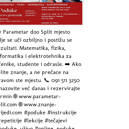
 Parametar doo Split mjesto
je se uči ozbiljno i postižu se
zultati. Matematika, fizika,
formatika i elektrotehnika za
enike, studente i odrasle. ➡️ Ako
lite znanje, a ne prečace na
avom ste mjestu. 📞 091 511 3250
nazovite već danas i rezervirajte
ermin 🌐 www.parametar-
plit.com 🌐 www.znanje-
rijedi.com #poduke #instrukcije
epeticije #lekcije #tečajevi
poduke_uživo #online_poduke