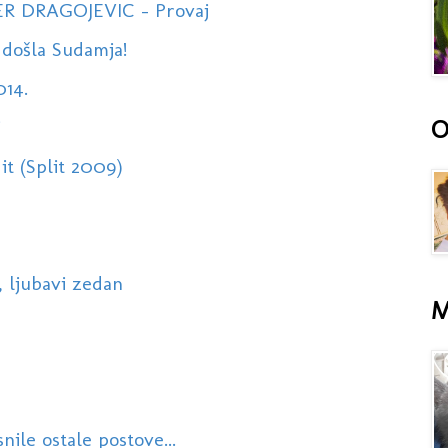
ER DRAGOJEVIC - Provaj
 došla Sudamja!
014.
O
j
it (Split 2009)
, ljubavi zedan
M
snile ostale postove...