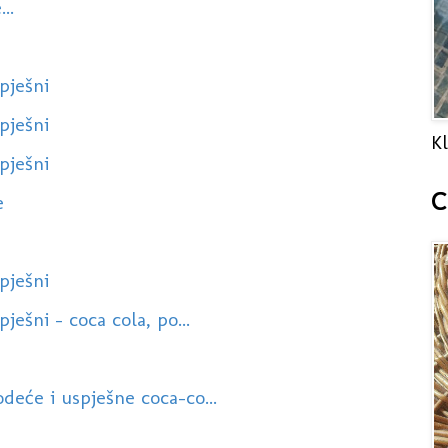
..
pješni
pješni
Kl
pješni
C
e
pješni
ješni - coca cola, po...
eće i uspješne coca-co...