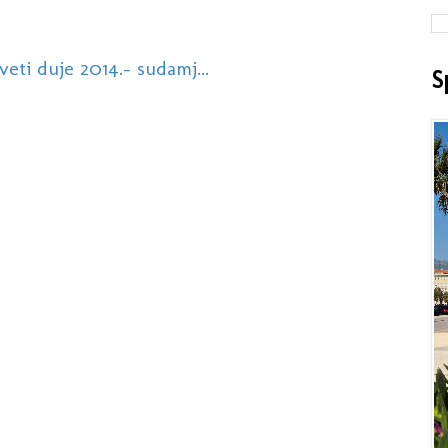
eti duje 2014.- sudamj...
S