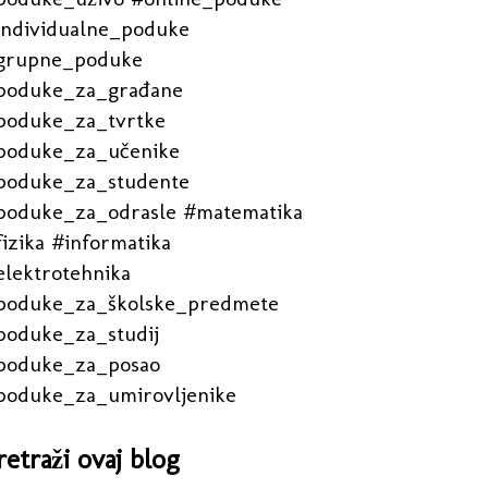
individualne_poduke
grupne_poduke
poduke_za_građane
poduke_za_tvrtke
poduke_za_učenike
poduke_za_studente
poduke_za_odrasle #matematika
izika #informatika
elektrotehnika
poduke_za_školske_predmete
poduke_za_studij
poduke_za_posao
poduke_za_umirovljenike
retraži ovaj blog