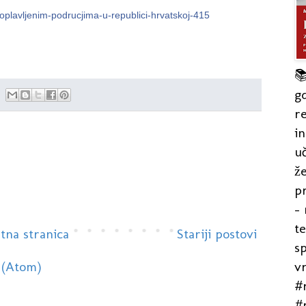
oplavljenim-podrucjima-u-republici-hrvatskoj-415

gd
re
in
uč
že
pr
- 
t
tna stranica
Stariji postovi
s
v
 (Atom)
#r
#