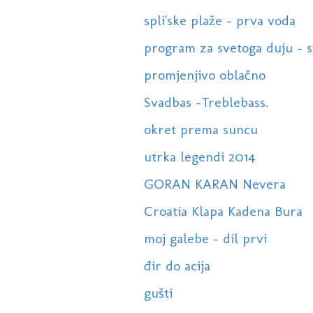
spli'ske plaže - prva voda
program za svetoga duju - sv
promjenjivo oblačno
Svadbas -Treblebass.
okret prema suncu
utrka legendi 2014
GORAN KARAN Nevera
Croatia Klapa Kadena Bura
moj galebe - dil prvi
đir do acija
gušti