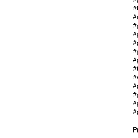
#
#
#
#
#
#
#
#f
#
#
#
#
#
P