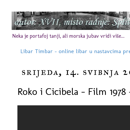
Neka je portafoj tanji, ali morska jubav vridi više...
Libar Timbar - online libar u nastavcima pr
srijeda, 14. svibnja 2
Roko i Cicibela - Film 1978 -