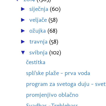
siječnja
(60)
►
veljače
(58)
►
ožujka
(68)
►
travnja
(58)
►
svibnja
(102)
▼
čestitka
spli'ske plaže - prva voda
program za svetoga duju - sveti
promjenjivo oblačno
Svadbas -Treblebass.