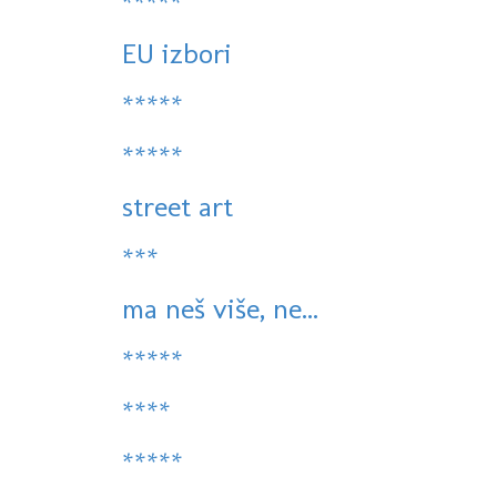
*****
EU izbori
*****
*****
street art
***
ma neš više, ne...
*****
****
*****