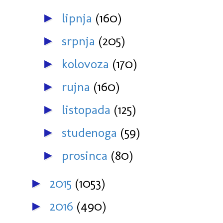
lipnja
(160)
►
srpnja
(205)
►
kolovoza
(170)
►
rujna
(160)
►
listopada
(125)
►
studenoga
(59)
►
prosinca
(80)
►
2015
(1053)
►
2016
(490)
►