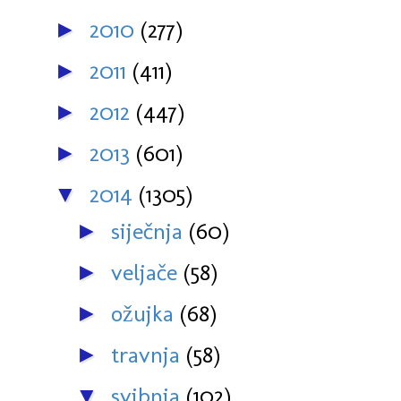
2010
(277)
►
2011
(411)
►
2012
(447)
►
2013
(601)
►
2014
(1305)
▼
siječnja
(60)
►
veljače
(58)
►
ožujka
(68)
►
travnja
(58)
►
svibnja
(102)
▼