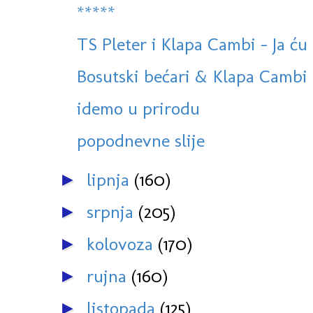
*****
TS Pleter i Klapa Cambi - Ja ću 
Bosutski bećari & Klapa Cambi 
idemo u prirodu
popodnevne slije
lipnja
(160)
►
srpnja
(205)
►
kolovoza
(170)
►
rujna
(160)
►
listopada
(125)
►