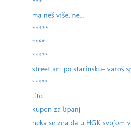
***
ma neš više, ne...
*****
****
*****
street art po starinsku- varoš sp
*****
lito
kupon za lipanj
neka se zna da u HGK svojom v