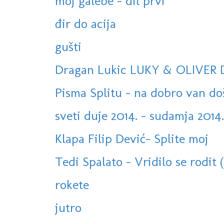
moj galebe - dil prvi
đir do acija
gušti
Dragan Lukic LUKY & OLIVER 
Pisma Splitu - na dobro van do
sveti duje 2014. - sudamja 2014.
Klapa Filip Dević- Splite moj
Tedi Spalato - Vridilo se rodit 
rokete
jutro