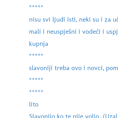
*****
nisu svi ljudi isti, neki su i za u
mali i neuspješni i vodeći i usp
kupnja
*****
slavoniji treba ovo i novci, po
*****
*****
lito
Slavonijo ko te nije volio...(Uza