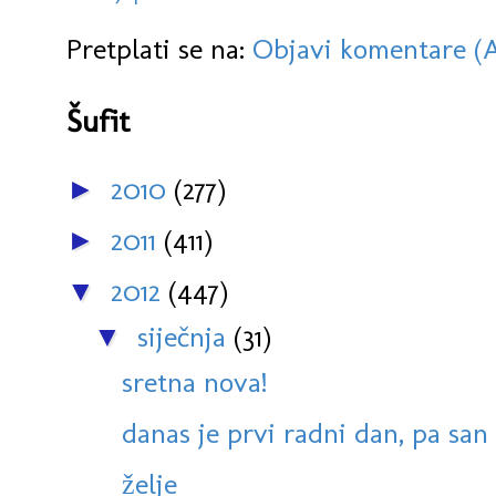
Pretplati se na:
Objavi komentare (
Šufit
2010
(277)
►
2011
(411)
►
2012
(447)
▼
siječnja
(31)
▼
sretna nova!
danas je prvi radni dan, pa san n
želje