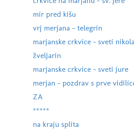
crkvice na marjanu - sv. jere
mir pred kišu
vrj merjana - telegrin
marjanske crkvice - sveti nikol
žveljarin
marjanske crkvice - sveti jure
merjan - pozdrav s prve vidilic
ZA
*****
na kraju splita