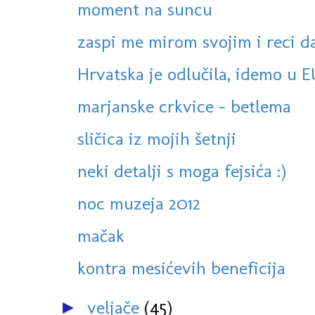
moment na suncu
zaspi me mirom svojim i reci da 
Hrvatska je odlučila, idemo u E
marjanske crkvice - betlema
sličica iz mojih šetnji
neki detalji s moga fejsića :)
noc muzeja 2012
mačak
kontra mesićevih beneficija
veljače
(45)
►