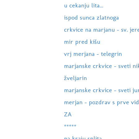
u cekanju lita...
ispod sunca zlatnoga
crkvice na marjanu - sv. jer
mir pred kišu
vrj merjana - telegrin
marjanske crkvice - sveti ni
žveljarin
marjanske crkvice - sveti ju
merjan - pozdrav s prve vidi
ZA
*****
na kraju splita