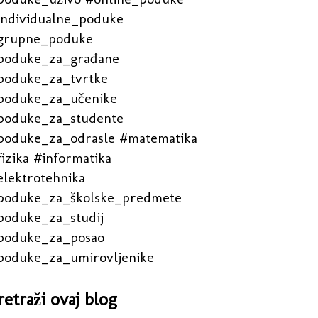
individualne_poduke
grupne_poduke
poduke_za_građane
poduke_za_tvrtke
poduke_za_učenike
poduke_za_studente
poduke_za_odrasle #matematika
izika #informatika
elektrotehnika
poduke_za_školske_predmete
poduke_za_studij
poduke_za_posao
poduke_za_umirovljenike
retraži ovaj blog