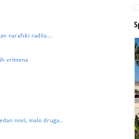
S
n narafski radila....
vih vrimena
jedan novi, malo druga...