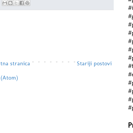
#
#
#
#
#
#
#
tna stranica
Stariji postovi
#f
#
 (Atom)
#
#
#
#
P