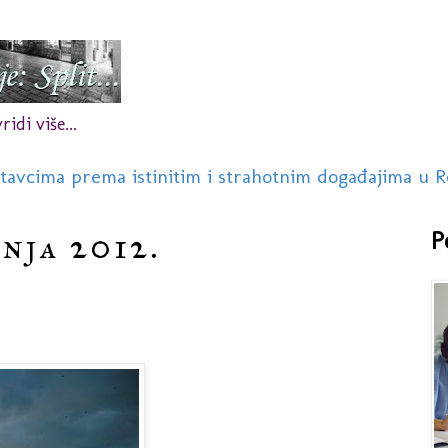
idi više...
stavcima prema istinitim i strahotnim događajima u R
čnja 2012.
P