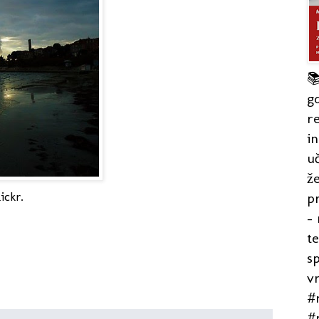

gd
re
in
uč
že
ickr.
pr
- 
t
s
v
#r
#