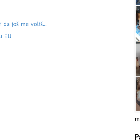
da još me voliš...
 u EU
a
m
P