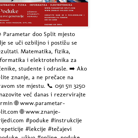
 Parametar doo Split mjesto
je se uči ozbiljno i postižu se
zultati. Matematika, fizika,
formatika i elektrotehnika za
enike, studente i odrasle. ➡️ Ako
lite znanje, a ne prečace na
avom ste mjestu. 📞 091 511 3250
nazovite već danas i rezervirajte
ermin 🌐 www.parametar-
plit.com 🌐 www.znanje-
rijedi.com #poduke #instrukcije
epeticije #lekcije #tečajevi
poduke_uživo #online_poduke