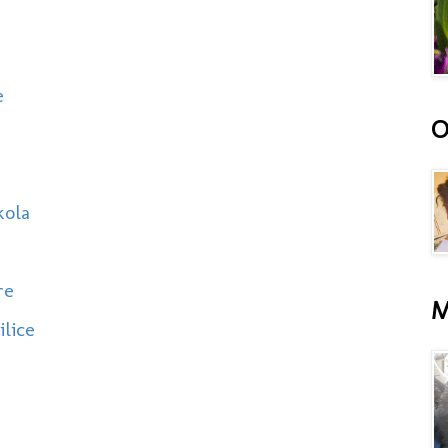
e
O
kola
re
M
lice