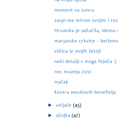
moment na suncu
zaspi me mirom svojim i reci 
Hrvatska je odlučila, idemo
marjanske crkvice - betlem
sličica iz mojih šetnji
neki detalji s moga fejsića :)
noc muzeja 2012
mačak
kontra mesićevih beneficija
veljače
(45)
►
ožujka
(47)
►