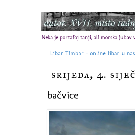
Neka je portafoj tanji, ali morska jubav vr
Libar Timbar - online libar u na
srijeda, 4. sije
bačvice