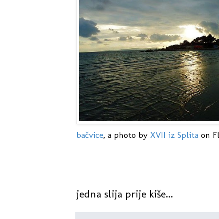
bačvice
, a photo by
XVII iz Splita
on Fl
jedna slija prije kiše...