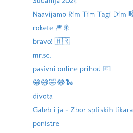
Sudamja 2024
Naavijamo Rim Tim Tagi Dim 
rokete 🎆🎇
bravo! 🇭🇷
mr.sc.
pasivni online prihod 💶
😁😅🤣😂🐍
divota
Galeb i ja - Zbor spli'skih likara
ponistre