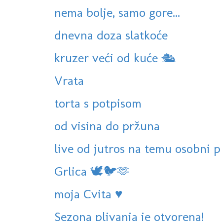
nema bolje, samo gore...
dnevna doza slatkoće
kruzer veći od kuće 🛳
Vrata
torta s potpisom
od visina do pržuna
live od jutros na temu osobni 
Grlica 🕊🐦🫶
moja Cvita ♥️
Sezona plivanja je otvorena!