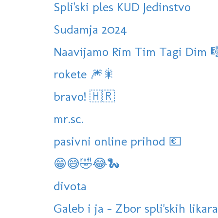
Spli'ski ples KUD Jedinstvo
Sudamja 2024
Naavijamo Rim Tim Tagi Dim 
rokete 🎆🎇
bravo! 🇭🇷
mr.sc.
pasivni online prihod 💶
😁😅🤣😂🐍
divota
Galeb i ja - Zbor spli'skih likara