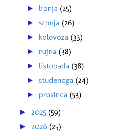
lipnja
(25)
►
srpnja
(26)
►
kolovoza
(33)
►
rujna
(38)
►
listopada
(38)
►
studenoga
(24)
►
prosinca
(53)
►
2025
(59)
►
2026
(25)
►