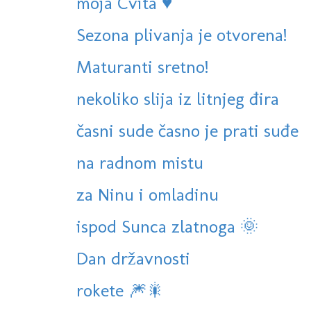
moja Cvita ♥️
Sezona plivanja je otvorena!
Maturanti sretno!
nekoliko slija iz litnjeg đira
časni sude časno je prati suđe
na radnom mistu
za Ninu i omladinu
ispod Sunca zlatnoga 🌞
Dan državnosti
rokete 🎆🎇