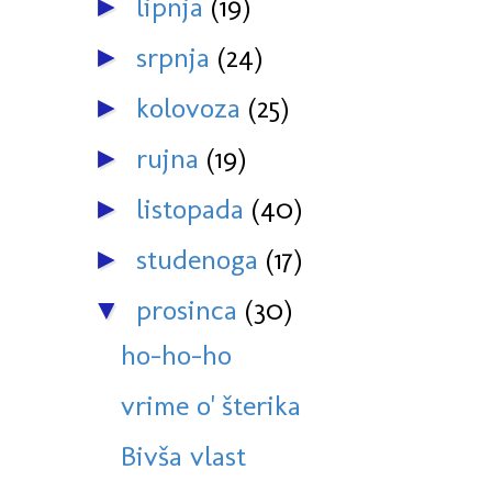
lipnja
(19)
►
srpnja
(24)
►
kolovoza
(25)
►
rujna
(19)
►
listopada
(40)
►
studenoga
(17)
►
prosinca
(30)
▼
ho-ho-ho
vrime o' šterika
Bivša vlast