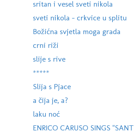
sritan i vesel sveti nikola
sveti nikola - crkvice u splitu
Božićna svjetla moga grada
crni riži
slije s rive
*****
Slija s Pjace
a čija je, a?
laku noć
ENRICO CARUSO SINGS "SANTA