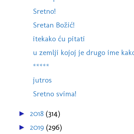
Sretno!
Sretan Božić!
itekako ću pitati
u zemlji kojoj je drugo ime kak
*****
jutros
Sretno svima!
2018
(314)
►
2019
(296)
►