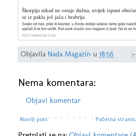
Škorpija nikad ne ostaje dužna, uvijek ispuni obećan
se iz pakla još jača i hrabrija
Svako od nas, prije ili kasnije, u životu dobije udarac tamo gdje najviše 
ojačaš ili te bol uništi. Rat uvek izvuče ono najgore iz ljudi. Ne bi se 
POZITIVANSTAV.COM
Objavila
Nada Magazin
u
18:56
Nema komentara:
Objavi komentar
Noviji post
Početna stranic
Pretplati se na:
Objavi komentare (