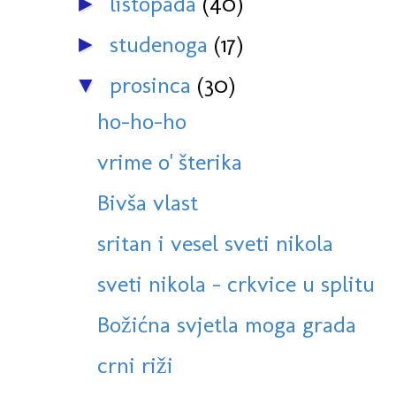
listopada
(40)
►
studenoga
(17)
►
prosinca
(30)
▼
ho-ho-ho
vrime o' šterika
Bivša vlast
sritan i vesel sveti nikola
sveti nikola - crkvice u splitu
Božićna svjetla moga grada
crni riži