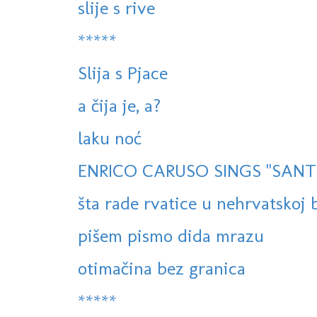
slije s rive
*****
Slija s Pjace
a čija je, a?
laku noć
ENRICO CARUSO SINGS "SANTA
šta rade rvatice u nehrvatskoj 
pišem pismo dida mrazu
otimačina bez granica
*****