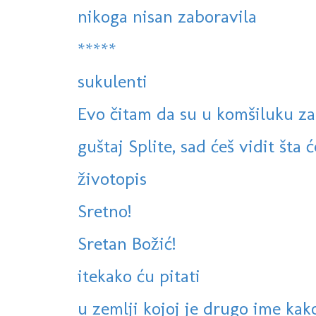
nikoga nisan zaboravila
*****
sukulenti
Evo čitam da su u komšiluku zabr
guštaj Splite, sad ćeš vidit šta će
životopis
Sretno!
Sretan Božić!
itekako ću pitati
u zemlji kojoj je drugo ime kak