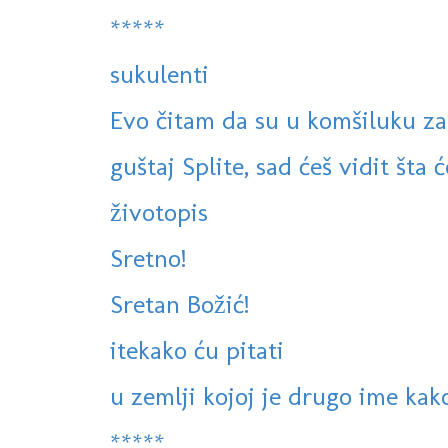
*****
sukulenti
Evo čitam da su u komšiluku zabr
guštaj Splite, sad ćeš vidit šta će
životopis
Sretno!
Sretan Božić!
itekako ću pitati
u zemlji kojoj je drugo ime kak
*****