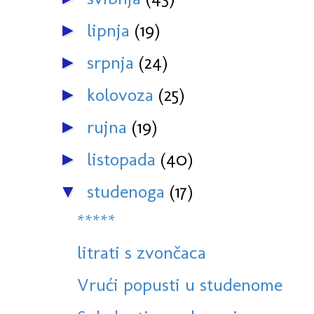
lipnja
(19)
►
srpnja
(24)
►
kolovoza
(25)
►
rujna
(19)
►
listopada
(40)
►
studenoga
(17)
▼
*****
litrati s zvončaca
Vrući popusti u studenome