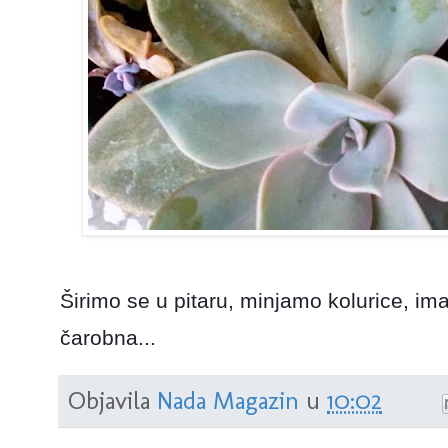
Širimo se u pitaru, minjamo kolurice, im
čarobna...
Objavila
Nada Magazin
u
10:02