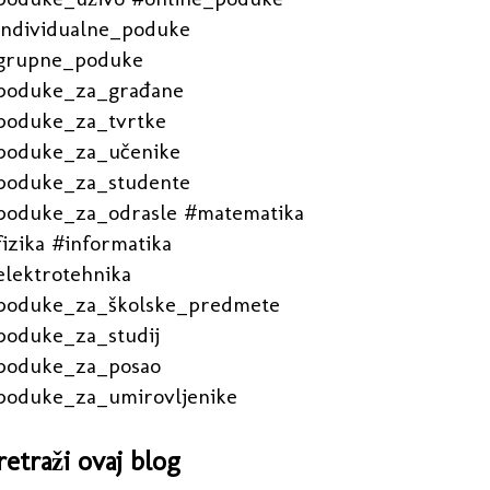
individualne_poduke
grupne_poduke
poduke_za_građane
poduke_za_tvrtke
poduke_za_učenike
poduke_za_studente
poduke_za_odrasle #matematika
izika #informatika
elektrotehnika
poduke_za_školske_predmete
poduke_za_studij
poduke_za_posao
poduke_za_umirovljenike
retraži ovaj blog