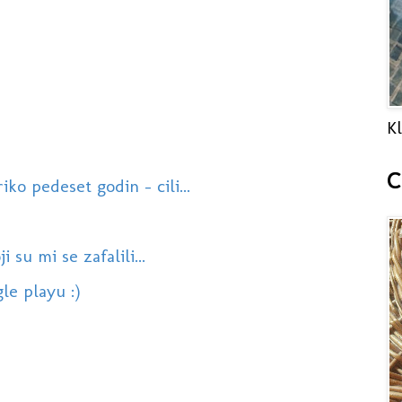
Kl
C
o pedeset godin - cili...
 su mi se zafalili...
le playu :)