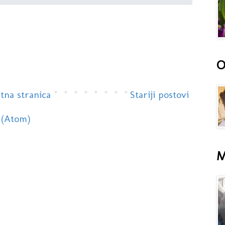
O
tna stranica
Stariji postovi
 (Atom)
M