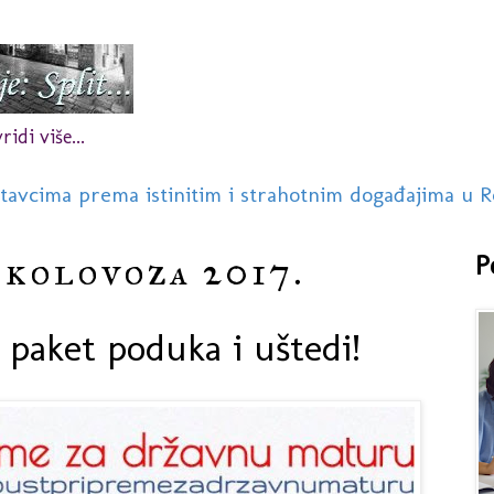
idi više...
stavcima prema istinitim i strahotnim događajima u R
 kolovoza 2017.
P
i paket poduka i uštedi!