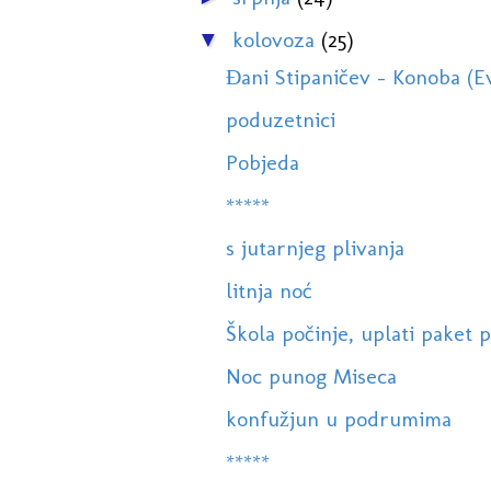
kolovoza
(25)
▼
Đani Stipaničev - Konoba (E
poduzetnici
Pobjeda
*****
s jutarnjeg plivanja
litnja noć
Škola počinje, uplati paket p
Noc punog Miseca
konfužjun u podrumima
*****