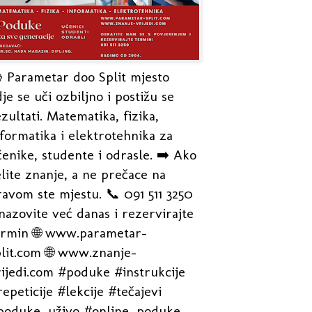
 Parametar doo Split mjesto
je se uči ozbiljno i postižu se
zultati. Matematika, fizika,
formatika i elektrotehnika za
enike, studente i odrasle. ➡️ Ako
lite znanje, a ne prečace na
avom ste mjestu. 📞 091 511 3250
nazovite već danas i rezervirajte
ermin 🌐 www.parametar-
plit.com 🌐 www.znanje-
rijedi.com #poduke #instrukcije
epeticije #lekcije #tečajevi
poduke_uživo #online_poduke