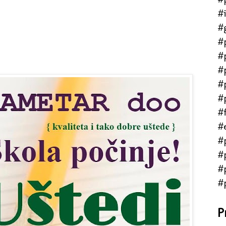
#
#
#
#
#
#
#
#f
#
#
#
#
#
P