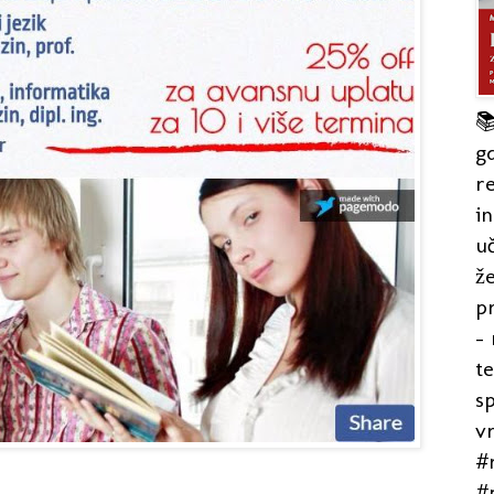

gd
re
in
uč
že
pr
- 
t
s
v
#r
#