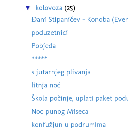
kolovoza
(25)
▼
Đani Stipaničev - Konoba (Ever
poduzetnici
Pobjeda
*****
s jutarnjeg plivanja
litnja noć
Škola počinje, uplati paket podu
Noc punog Miseca
konfužjun u podrumima