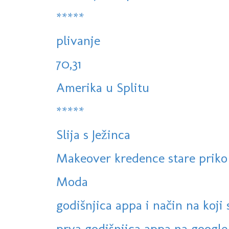
*****
plivanje
70,31
Amerika u Splitu
*****
Slija s Ježinca
Makeover kredence stare priko p
Moda
godišnjica appa i način na koji su
prva godišnjica appa na google 