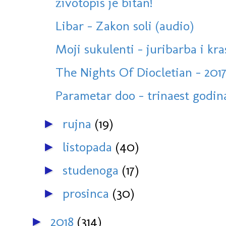
životopis je bitan!
Libar - Zakon soli (audio)
Moji sukulenti - juribarba i kr
The Nights Of Diocletian - 2017
Parametar doo - trinaest godin
rujna
(19)
►
listopada
(40)
►
studenoga
(17)
►
prosinca
(30)
►
2018
(314)
►