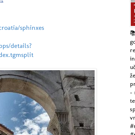
ka
croatia/sphinxes

gd
pps/details?
re
dex.tgmsplit
in
uč
že
pr
- 
t
s
v
#r
#