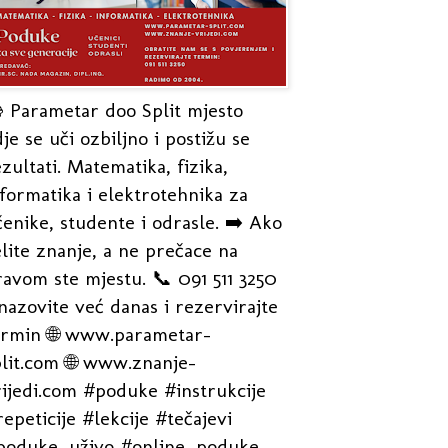
 Parametar doo Split mjesto
je se uči ozbiljno i postižu se
zultati. Matematika, fizika,
formatika i elektrotehnika za
enike, studente i odrasle. ➡️ Ako
lite znanje, a ne prečace na
avom ste mjestu. 📞 091 511 3250
nazovite već danas i rezervirajte
ermin 🌐 www.parametar-
plit.com 🌐 www.znanje-
rijedi.com #poduke #instrukcije
epeticije #lekcije #tečajevi
poduke_uživo #online_poduke