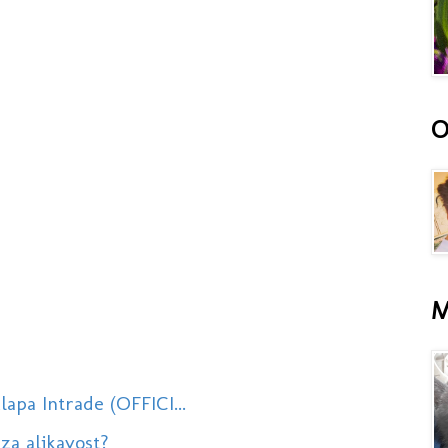
O
M
lapa Intrade (OFFICI...
 za aljkavost?