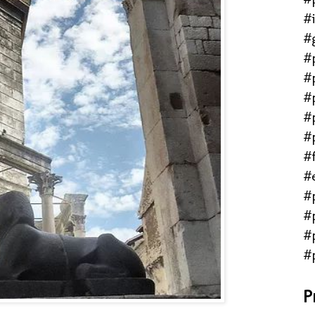
#
#
#
#
#
#
#
#f
#
#
#
#
#
P