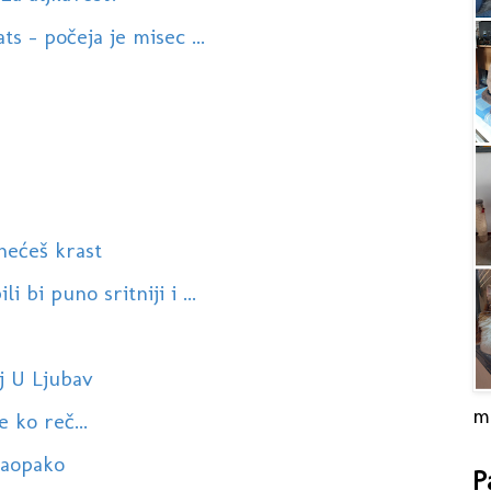
ts - počeja je misec ...
nećeš krast
 bi puno sritniji i ...
j U Ljubav
m
 ko reč...
naopako
P