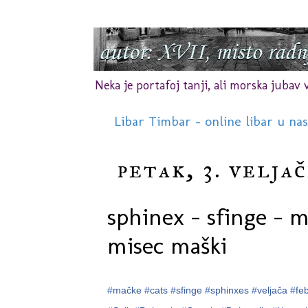
Neka je portafoj tanji, ali morska jubav vr
Libar Timbar - online libar u na
petak, 3. velja
sphinex - sfinge - m
misec maški
#
mačke
#
cats
#
sfinge
#
sphinxes
#
veljača
#
fe