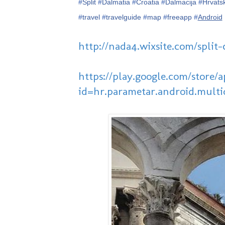
#
Split
#
Dalmatia
#
Croatia
#
Dalmacija
#
Hrvats
#
travel
#
travelguide
#
map
#
freeapp
#
Android
http://nada4.wixsite.com/split-
https://play.google.com/store/a
id=hr.parametar.android.multi