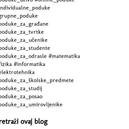
individualne_poduke
grupne_poduke
poduke_za_građane
poduke_za_tvrtke
poduke_za_učenike
poduke_za_studente
poduke_za_odrasle #matematika
izika #informatika
elektrotehnika
poduke_za_školske_predmete
poduke_za_studij
poduke_za_posao
poduke_za_umirovljenike
retraži ovaj blog