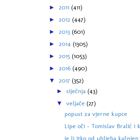
2011
(411)
►
2012
(447)
►
2013
(601)
►
2014
(1305)
►
2015
(1053)
►
2016
(490)
►
2017
(352)
▼
siječnja
(43)
►
veljače
(27)
▼
popust za vjerne kupce
Lipe oči - Tomislav Bralić i k
je li itko od uhljeba kažnjen