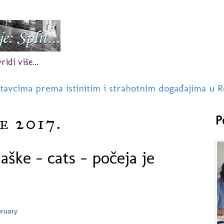
idi više...
stavcima prema istinitim i strahotnim događajima u R
če 2017.
P
aške - cats - počeja je
bruary