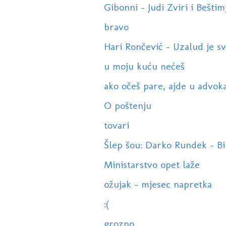
Gibonni - Judi Zviri i Bešti
bravo
Hari Rončević - Uzalud je 
u moju kuću nećeš
ako očeš pare, ajde u advok
O poštenju
tovari
Šlep šou: Darko Rundek - B
Ministarstvo opet laže
ožujak - mjesec napretka
:(
grozno