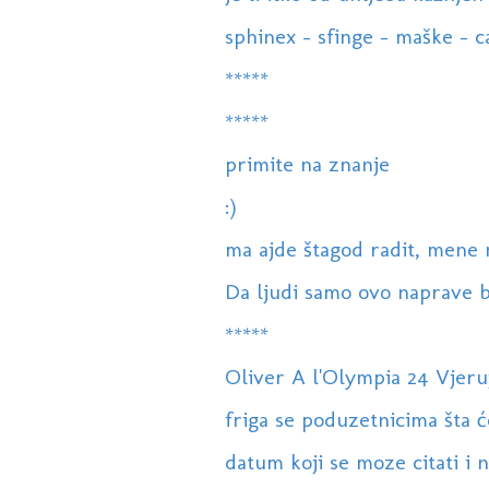
sphinex - sfinge - maške - ca
*****
*****
primite na znanje
:)
ma ajde štagod radit, mene 
Da ljudi samo ovo naprave bili
*****
Oliver A l'Olympia 24 Vjeru
friga se poduzetnicima šta će
datum koji se moze citati i 