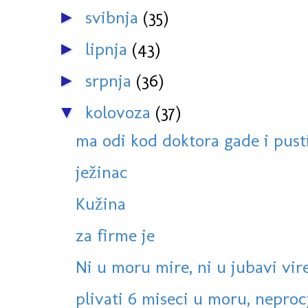
svibnja
(35)
►
lipnja
(43)
►
srpnja
(36)
►
kolovoza
(37)
▼
ma odi kod doktora gade i pust
ježinac
Kužina
za firme je
Ni u moru mire, ni u jubavi vire 
plivati 6 miseci u moru, neprocj