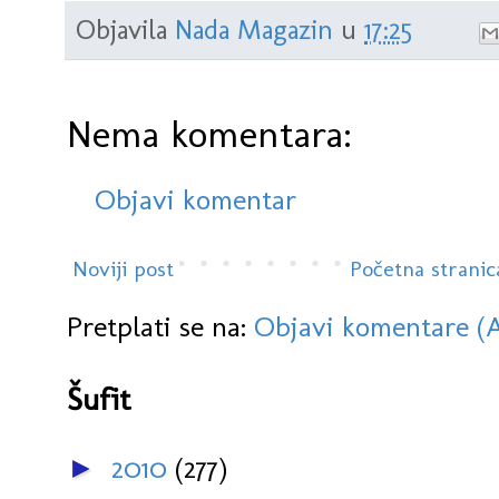
Objavila
Nada Magazin
u
17:25
Nema komentara:
Objavi komentar
Noviji post
Početna stranic
Pretplati se na:
Objavi komentare (
Šufit
2010
(277)
►