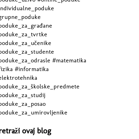
individualne_poduke
grupne_poduke
poduke_za_građane
poduke_za_tvrtke
poduke_za_učenike
poduke_za_studente
poduke_za_odrasle #matematika
izika #informatika
elektrotehnika
poduke_za_školske_predmete
poduke_za_studij
poduke_za_posao
poduke_za_umirovljenike
retraži ovaj blog