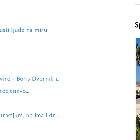
S
usti ljude na miru
ire - Boris Dvornik i...
ocjenjivo...
racijuni, no ima i dr...