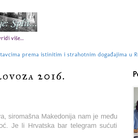
idi više...
stavcima prema istinitim i strahotnim događajima u R
lovoza 2016.
P
ava, siromašna Makedonija nam je među
ć. Je li Hrvatska bar telegram sućuti