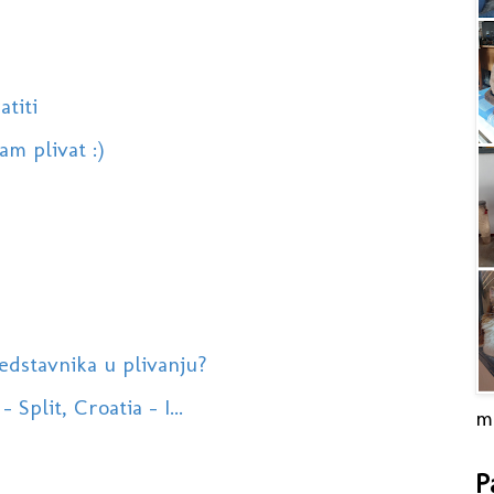
atiti
m plivat :)
edstavnika u plivanju?
 Split, Croatia - I...
m
P