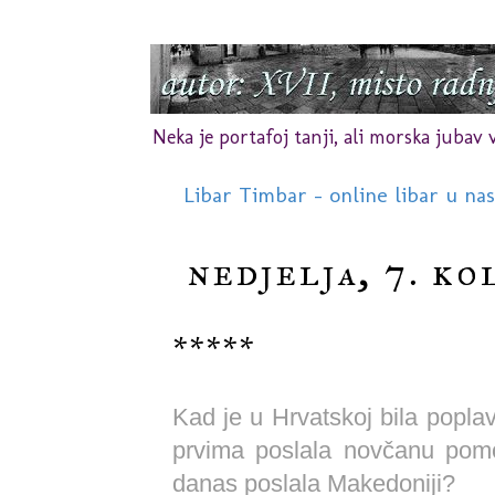
Neka je portafoj tanji, ali morska jubav vr
Libar Timbar - online libar u na
nedjelja, 7. ko
*****
Kad je u Hrvatskoj bila popl
prvima poslala novčanu pomo
danas poslala Makedoniji?