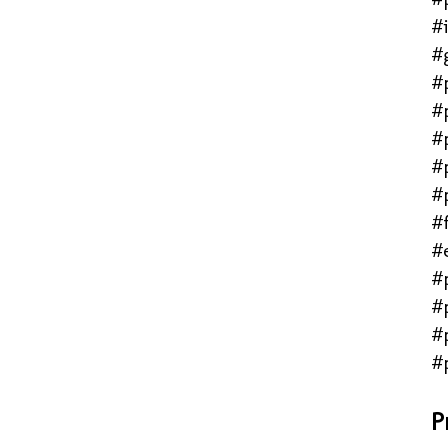
#
#
#
#
#
#
#
#f
#
#
#
#
#
P