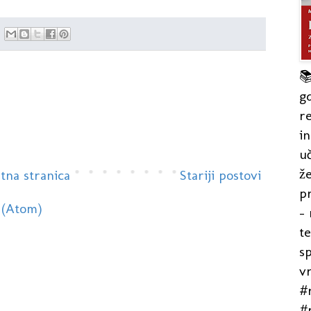

gd
re
in
uč
že
tna stranica
Stariji postovi
pr
 (Atom)
- 
t
s
v
#r
#