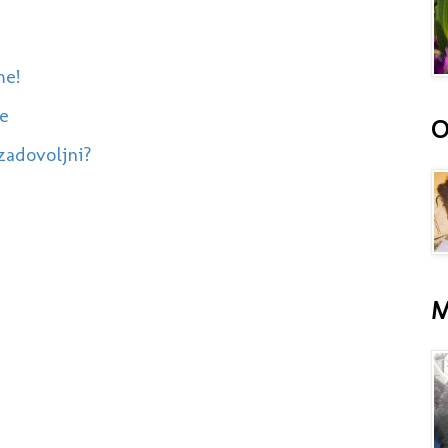
me!
e
O
zadovoljni?
M