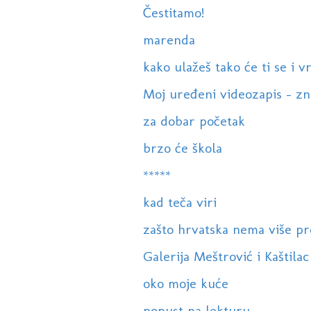
Čestitamo!
marenda
kako ulažeš tako će ti se i vr
Moj uređeni videozapis - zna
za dobar početak
brzo će škola
*****
kad teča viri
zašto hrvatska nema više pr
Galerija Meštrović i Kaštilac -
oko moje kuće
popust na lekturu