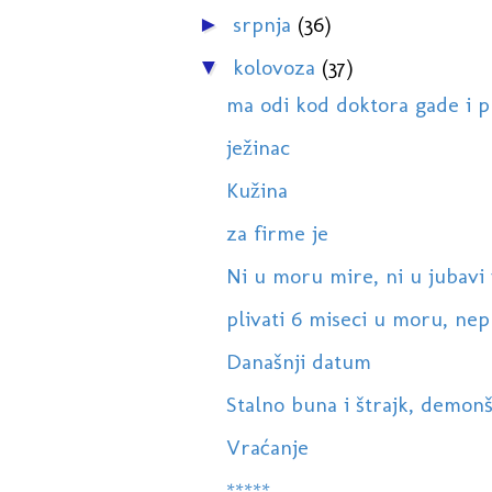
srpnja
(36)
►
kolovoza
(37)
▼
ma odi kod doktora gade i p
ježinac
Kužina
za firme je
Ni u moru mire, ni u jubavi v
plivati 6 miseci u moru, nepr
Današnji datum
Stalno buna i štrajk, demonšt
Vraćanje
*****