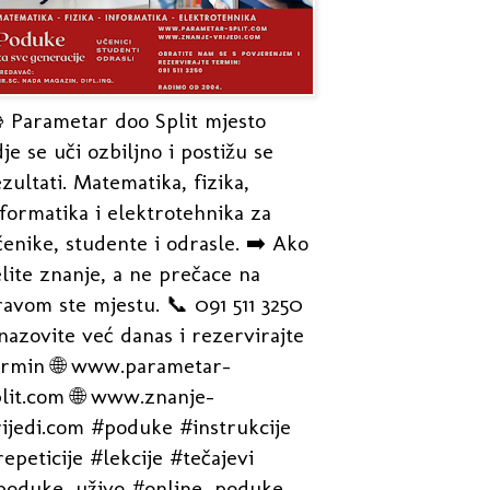
 Parametar doo Split mjesto
je se uči ozbiljno i postižu se
zultati. Matematika, fizika,
formatika i elektrotehnika za
enike, studente i odrasle. ➡️ Ako
lite znanje, a ne prečace na
avom ste mjestu. 📞 091 511 3250
nazovite već danas i rezervirajte
ermin 🌐 www.parametar-
plit.com 🌐 www.znanje-
rijedi.com #poduke #instrukcije
epeticije #lekcije #tečajevi
poduke_uživo #online_poduke