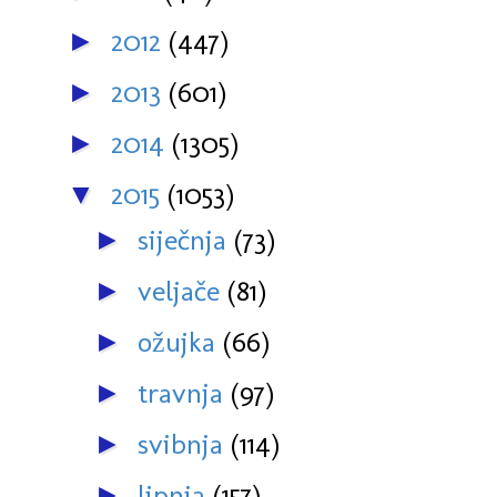
2012
(447)
►
2013
(601)
►
2014
(1305)
►
2015
(1053)
▼
siječnja
(73)
►
veljače
(81)
►
ožujka
(66)
►
travnja
(97)
►
svibnja
(114)
►
lipnja
(157)
►