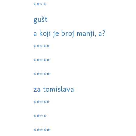
****
gušt
a koji je broj manji, a?
*****
*****
*****
za tomislava
*****
****
*****