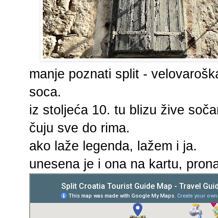
manje poznati split - velovarošk
soca.
iz stoljeća 10. tu blizu žive soč
čuju sve do rima.
ako laže legenda, lažem i ja.
unesena je i ona na kartu, pron