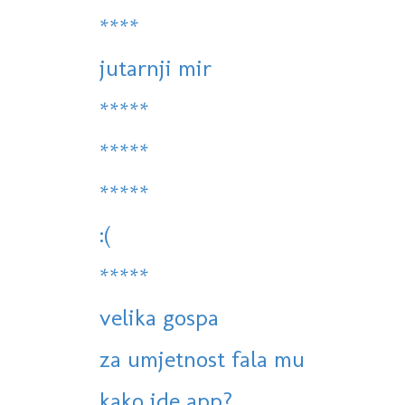
****
jutarnji mir
*****
*****
*****
:(
*****
velika gospa
za umjetnost fala mu
kako ide app?