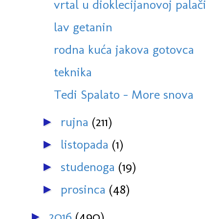
vrtal u dioklecijanovoj palači
lav getanin
rodna kuća jakova gotovca
teknika
Tedi Spalato - More snova
rujna
(211)
►
listopada
(1)
►
studenoga
(19)
►
prosinca
(48)
►
2016
(490)
►