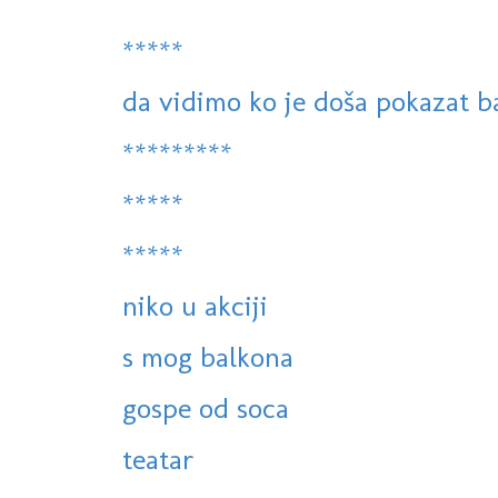
*****
da vidimo ko je doša pokazat ba
*********
*****
*****
niko u akciji
s mog balkona
gospe od soca
teatar