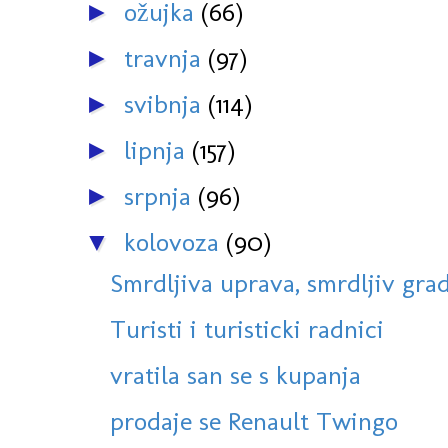
ožujka
(66)
►
travnja
(97)
►
svibnja
(114)
►
lipnja
(157)
►
srpnja
(96)
►
kolovoza
(90)
▼
Smrdljiva uprava, smrdljiv gra
Turisti i turisticki radnici
vratila san se s kupanja
prodaje se Renault Twingo