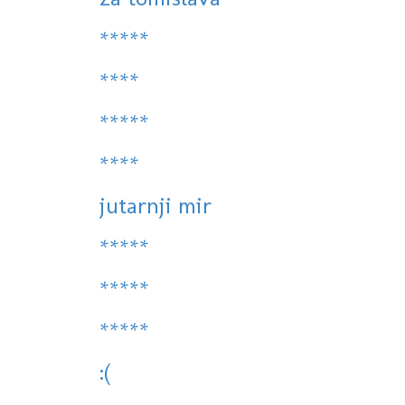
*****
****
*****
****
jutarnji mir
*****
*****
*****
:(