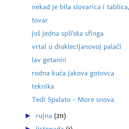
nekad je bila slovarica i tablica,
tovar
još jedna spli'ska sfinga
vrtal u dioklecijanovoj palači
lav getanin
rodna kuća jakova gotovca
teknika
Tedi Spalato - More snova
rujna
(211)
►
listopada
(1)
►