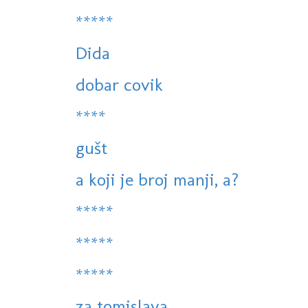
*****
Dida
dobar covik
****
gušt
a koji je broj manji, a?
*****
*****
*****
za tomislava