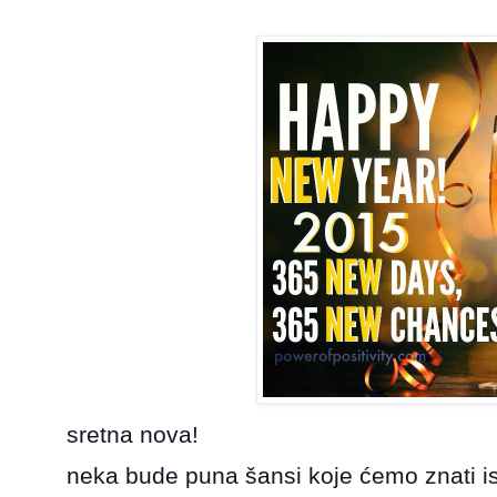
sretna nova!
neka bude puna šansi koje ćemo znati isk