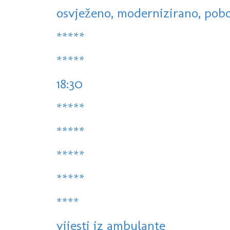
osvježeno, modernizirano, pobol
*****
*****
18:30
*****
*****
*****
*****
****
vijesti iz ambulante