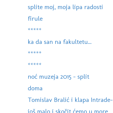
splite moj, moja lipa radosti
firule
*****
ka da san na fakultetu...
*****
*****
noć muzeja 2015 - split
doma
Tomislav Bralić i klapa Intrade-
još malo i skočit ćemo u more