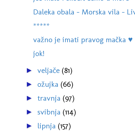
Daleka obala - Morska vila - Li
*****
važno je imati pravog mačka ♥
jok!
veljače
(81)
►
ožujka
(66)
►
travnja
(97)
►
svibnja
(114)
►
lipnja
(157)
►