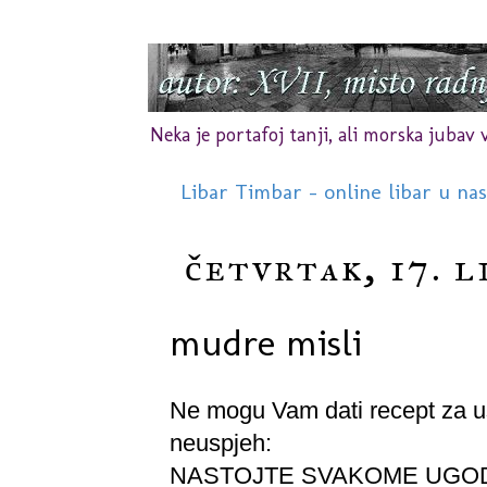
Neka je portafoj tanji, ali morska jubav vr
Libar Timbar - online libar u na
četvrtak, 17. l
mudre misli
Ne mogu Vam dati recept za us
neuspjeh:
NASTOJTE SVAKOME UGODI