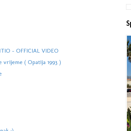
S
TIO - OFFICIAL VIDEO
 vrijeme ( Opatija 1993 )
e
pak :)