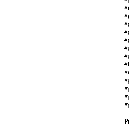
#
#
#
#
#
#
#
#f
#
#
#
#
#
P