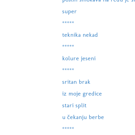
super
*****
teknika nekad
*****
kolure jeseni
*****
sritan brak
iz moje gredice
stari split
u čekanju berbe
*****