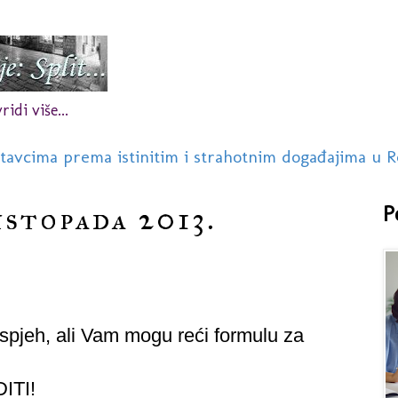
idi više...
stavcima prema istinitim i strahotnim događajima u R
istopada 2013.
P
pjeh, ali Vam mogu reći formulu za
TI!