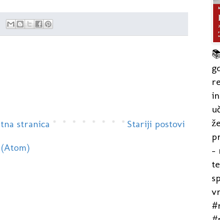

gd
re
in
uč
že
tna stranica
Stariji postovi
pr
 (Atom)
- 
t
s
v
#r
#