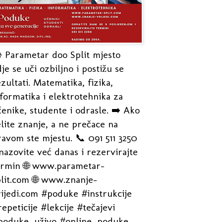
 Parametar doo Split mjesto
je se uči ozbiljno i postižu se
zultati. Matematika, fizika,
formatika i elektrotehnika za
enike, studente i odrasle. ➡️ Ako
lite znanje, a ne prečace na
avom ste mjestu. 📞 091 511 3250
nazovite već danas i rezervirajte
ermin 🌐 www.parametar-
plit.com 🌐 www.znanje-
rijedi.com #poduke #instrukcije
epeticije #lekcije #tečajevi
poduke_uživo #online_poduke