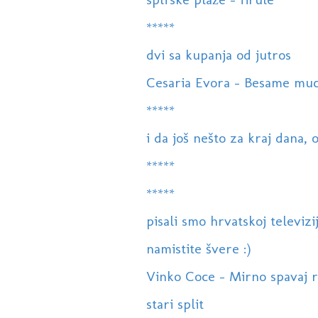
*****
dvi sa kupanja od jutros
Cesaria Evora - Besame much
*****
i da još nešto za kraj dana, 
*****
*****
pisali smo hrvatskoj televizij
namistite švere :)
Vinko Coce - Mirno spavaj 
stari split