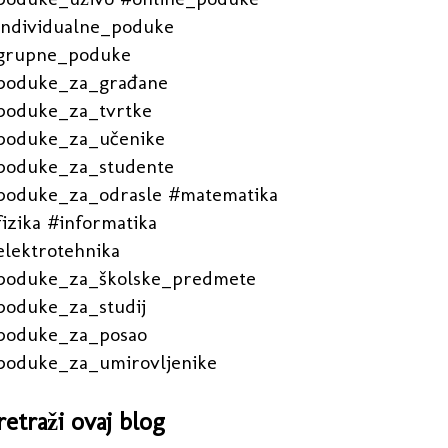
individualne_poduke
grupne_poduke
poduke_za_građane
poduke_za_tvrtke
poduke_za_učenike
poduke_za_studente
poduke_za_odrasle #matematika
izika #informatika
elektrotehnika
poduke_za_školske_predmete
poduke_za_studij
poduke_za_posao
poduke_za_umirovljenike
retraži ovaj blog