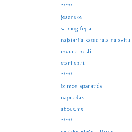
*****
jesenske
sa mog fejsa
najstarija katedrala na svitu
mudre misli
stari split
*****
iz mog aparatića
napredak
about.me
*****
spli'ske plaže - firule