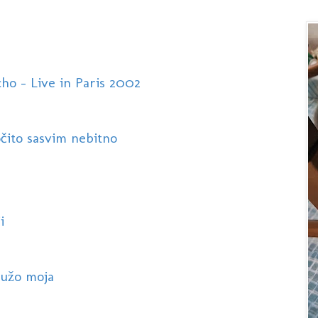
o - Live in Paris 2002
očito sasvim nebitno
i
ružo moja