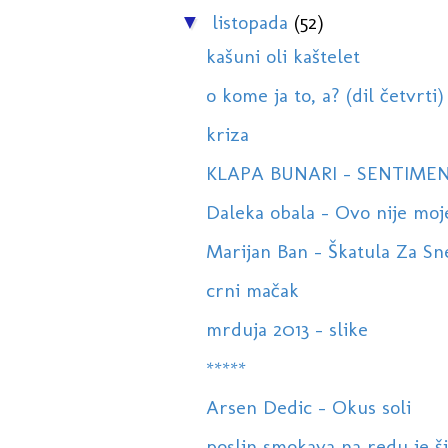
listopada
(52)
▼
kašuni oli kaštelet
o kome ja to, a? (dil četvrti)
kriza
KLAPA BUNARI - SENTIMEN
Daleka obala - Ovo nije moje
Marijan Ban - Škatula Za Sn
crni mačak
mrduja 2013 - slike
*****
Arsen Dedic - Okus soli
poslin smokava na redu je ši