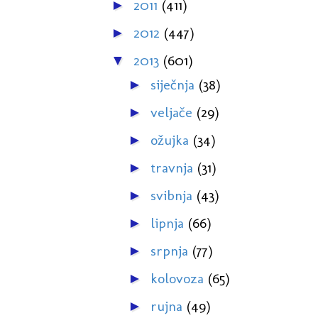
2011
(411)
►
2012
(447)
►
2013
(601)
▼
siječnja
(38)
►
veljače
(29)
►
ožujka
(34)
►
travnja
(31)
►
svibnja
(43)
►
lipnja
(66)
►
srpnja
(77)
►
kolovoza
(65)
►
rujna
(49)
►