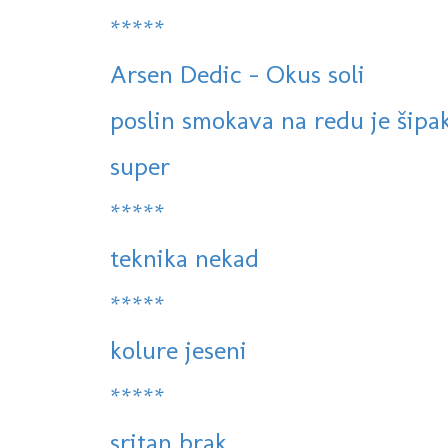
*****
Arsen Dedic - Okus soli
poslin smokava na redu je šipak
super
*****
teknika nekad
*****
kolure jeseni
*****
sritan brak