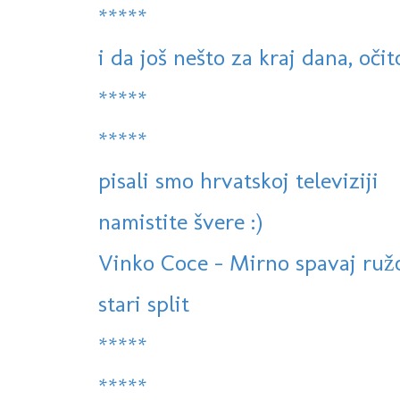
*****
i da još nešto za kraj dana, oči
*****
*****
pisali smo hrvatskoj televiziji
namistite švere :)
Vinko Coce - Mirno spavaj ruž
stari split
*****
*****