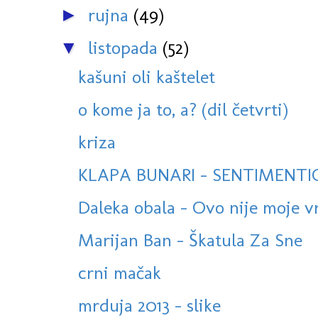
rujna
(49)
►
listopada
(52)
▼
kašuni oli kaštelet
o kome ja to, a? (dil četvrti)
kriza
KLAPA BUNARI - SENTIMENTIO
Daleka obala - Ovo nije moje vr
Marijan Ban - Škatula Za Sne
crni mačak
mrduja 2013 - slike