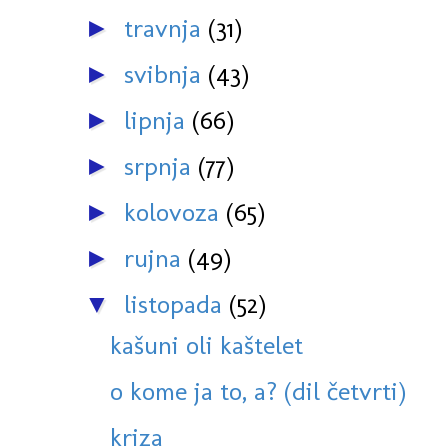
travnja
(31)
►
svibnja
(43)
►
lipnja
(66)
►
srpnja
(77)
►
kolovoza
(65)
►
rujna
(49)
►
listopada
(52)
▼
kašuni oli kaštelet
o kome ja to, a? (dil četvrti)
kriza