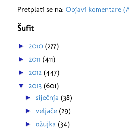
Pretplati se na:
Objavi komentare (
Šufit
2010
(277)
►
2011
(411)
►
2012
(447)
►
2013
(601)
▼
siječnja
(38)
►
veljače
(29)
►
ožujka
(34)
►