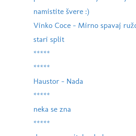
namistite švere :)
Vinko Coce - Mirno spavaj ruž
stari split
*****
*****
Haustor - Nada
*****
neka se zna
*****