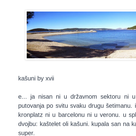
kašuni by xvii
e... ja nisan ni u državnom sektoru ni
putovanja po svitu svaku drugu šetimanu. i 
kronplatz ni u barcelonu ni u veronu. u spl
dvojbu: kaštelet oli kašuni. kupala san na ka
super.