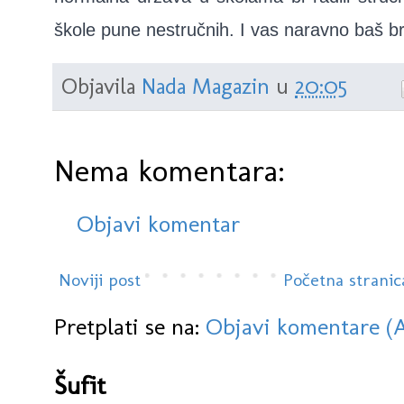
škole pune nestručnih. I vas naravno baš br
Objavila
Nada Magazin
u
20:05
Nema komentara:
Objavi komentar
Noviji post
Početna stranic
Pretplati se na:
Objavi komentare (
Šufit