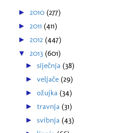
2010
(277)
►
2011
(411)
►
2012
(447)
►
2013
(601)
▼
siječnja
(38)
►
veljače
(29)
►
ožujka
(34)
►
travnja
(31)
►
svibnja
(43)
►