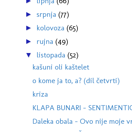
lipnja
(66)
►
srpnja
(77)
►
kolovoza
(65)
►
rujna
(49)
►
listopada
(52)
▼
kašuni oli kaštelet
o kome ja to, a? (dil četvrti)
kriza
KLAPA BUNARI - SENTIMENTIO
Daleka obala - Ovo nije moje vr