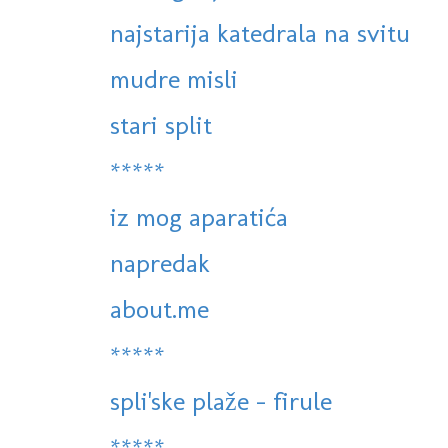
najstarija katedrala na svitu
mudre misli
stari split
*****
iz mog aparatića
napredak
about.me
*****
spli'ske plaže - firule
*****