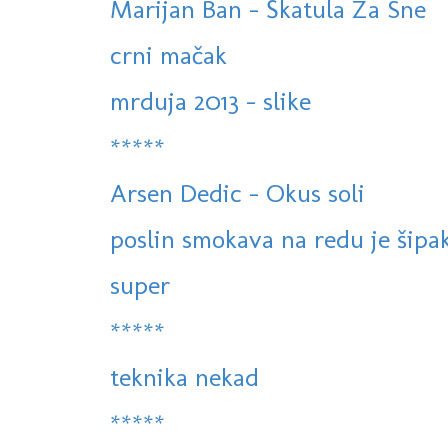
Marijan Ban - Škatula Za Sne
crni mačak
mrduja 2013 - slike
*****
Arsen Dedic - Okus soli
poslin smokava na redu je šipak
super
*****
teknika nekad
*****