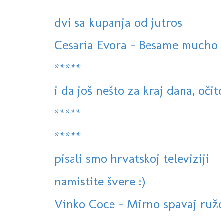
dvi sa kupanja od jutros
Cesaria Evora - Besame mucho -
*****
i da još nešto za kraj dana, oči
*****
*****
pisali smo hrvatskoj televiziji
namistite švere :)
Vinko Coce - Mirno spavaj ruž