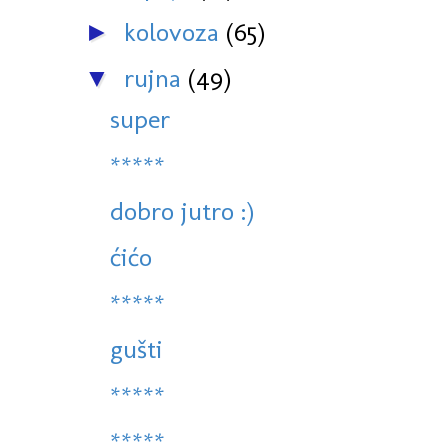
kolovoza
(65)
►
rujna
(49)
▼
super
*****
dobro jutro :)
ćićo
*****
gušti
*****
*****