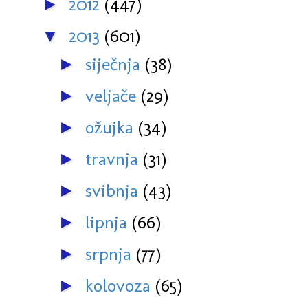
2012
(447)
►
2013
(601)
▼
siječnja
(38)
►
veljače
(29)
►
ožujka
(34)
►
travnja
(31)
►
svibnja
(43)
►
lipnja
(66)
►
srpnja
(77)
►
kolovoza
(65)
►