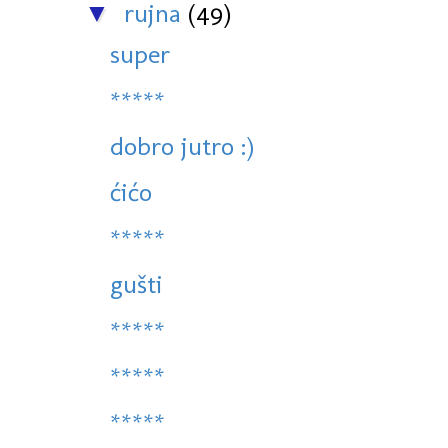
rujna
(49)
▼
super
*****
dobro jutro :)
ćićo
*****
gušti
*****
*****
*****